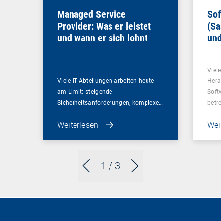
Managed Service
Sof
Provider: Was er leistet
(Sa
und wann er sich lohnt
und
Un
Viel
Viele IT-Abteilungen arbeiten heute
Hera
am Limit: steigende
Soft
Sicherheitsanforderungen, komplexe…
betr
Weiterlesen
Wei
1
/ 3