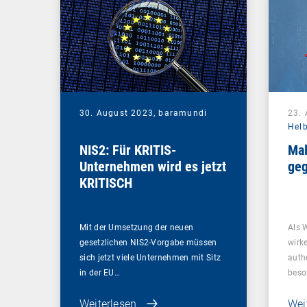
30. August 2023,
baramundi
23.
Hel
NIS2: Für KRITIS-
Mal
Unternehmen wird es jetzt
geg
KRITISCH
Mit der Umsetzung der neuen
Als 
gesetzlichen NIS2-Vorgabe müssen
wirk
sich jetzt viele Unternehmen mit Sitz
auth
in der EU…
beso
Weiterlesen
Wei