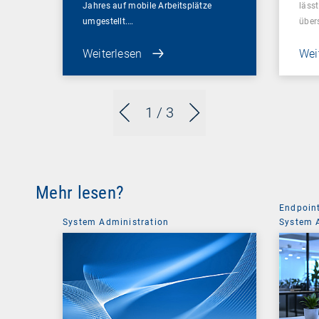
Jahres auf mobile Arbeitsplätze
lässt
umgestellt.…
über
Weiterlesen
Wei
1
/ 3
Mehr lesen?
Endpoin
System Administration
System 