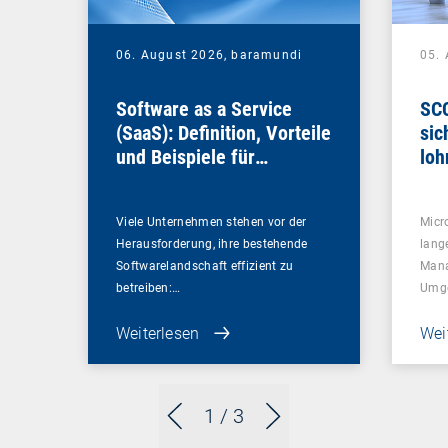
06. August 2026,
baramundi
05.
Software as a Service
SCC
(SaaS): Definition, Vorteile
sic
und Beispiele für
loh
Unternehmen
Viele Unternehmen stehen vor der
Micr
Herausforderung, ihre bestehende
lang
Softwarelandschaft effizient zu
Mana
betreiben:…
Umg
Weiterlesen
Wei
1
/ 3