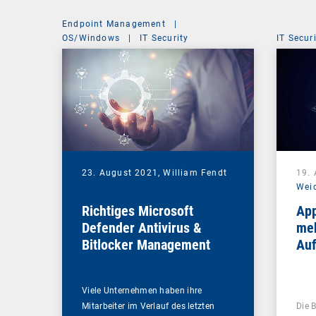
Endpoint Management
|
OS/Windows
|
IT Security
IT Secur
23. August 2021,
William Fendt
19.
Wei
Richtiges Microsoft
App
Defender Antivirus &
meh
Bitlocker Management
Au
Viele Unternehmen haben ihre
Mitarbeiter im Verlauf des letzten
Die 