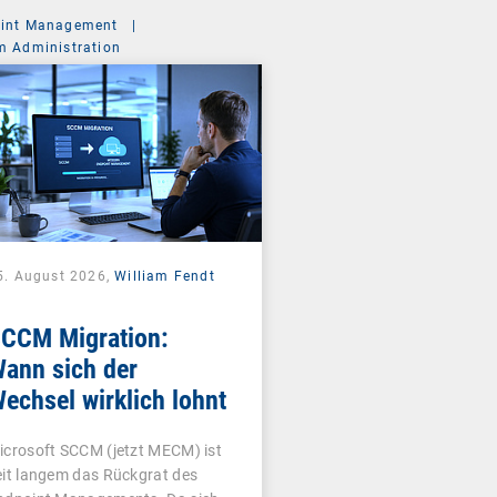
int Management
|
m Administration
5. August 2026,
William Fendt
CCM Migration:
ann sich der
echsel wirklich lohnt
icrosoft SCCM (jetzt MECM) ist
eit langem das Rückgrat des