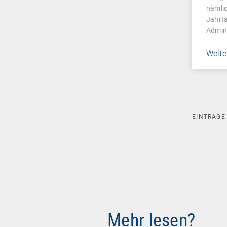
Man
nämli
Jahrta
Admin
Weite
EINTRÄG
Mehr lesen?