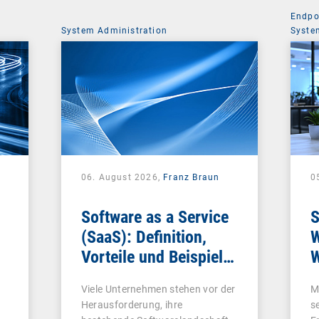
Endpo
System Administration
Syste
06. August 2026,
Franz Braun
0
Software as a Service
S
(SaaS): Definition,
W
Vorteile und Beispiele
W
für Unternehmen
Viele Unternehmen stehen vor der
M
Herausforderung, ihre
s