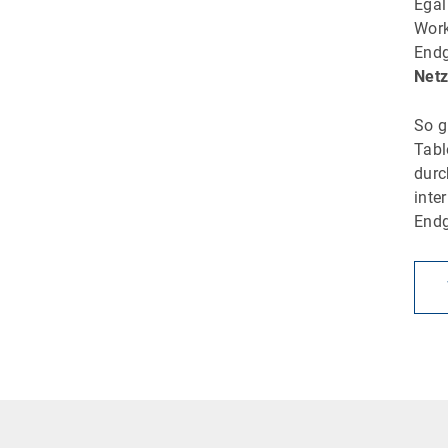
Egal
Work
Endg
Netz
So g
Tabl
dur
inte
Endg