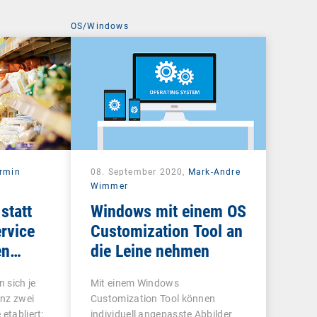
OS/Windows
rmin
08. September 2020,
Mark-Andre
Wimmer
statt
Windows mit einem OS
rvice
Customization Tool an
en
die Leine nehmen
 sich je
Mit einem Windows
nz zwei
Customization Tool können
etabliert:
individuell angepasste Abbilder