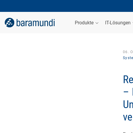
Produkte
IT-Lösungen
06. 
Syst
Re
– 
Un
ve