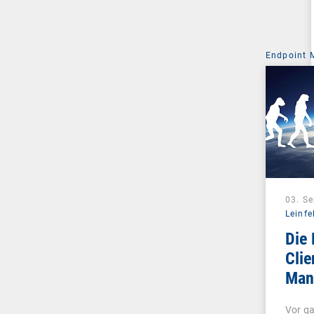
Endpoint
03. S
Leinfe
Die 
Clie
Man
Unif
Vor ga