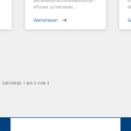
bestehende Softwarelandschaft
E
effizient zu betreiben:…
d
Weiterlesen
W
EINTRÄGE
1
BIS
3
VON
3