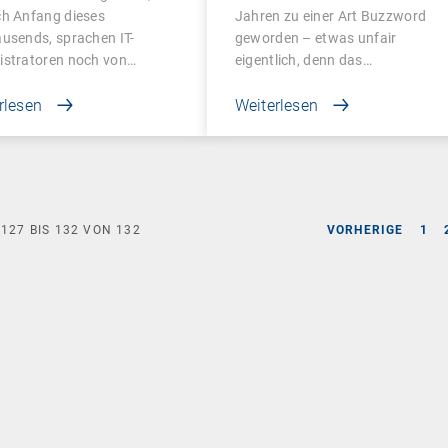
agement
ch Anfang dieses
Jahren zu einer Art Buzzword
usends, sprachen IT-
geworden – etwas unfair
istratoren noch von…
eigentlich, denn das…
rlesen
Weiterlesen
E
127
BIS
132
VON
132
VORHERIGE
1