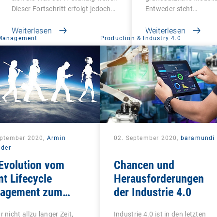
Dieser Fortschritt erfolgt jedoch…
Entweder steht…
Weiterlesen
Weiterlesen
 Management
Production & Industry 4.0
eptember 2020,
Armin
02. September 2020,
baramundi
lder
Evolution vom
Chancen und
nt Lifecycle
Herausforderungen
agement zum
der Industrie 4.0
ied Endpoint
r nicht allzu langer Zeit,
Industrie 4.0 ist in den letzten