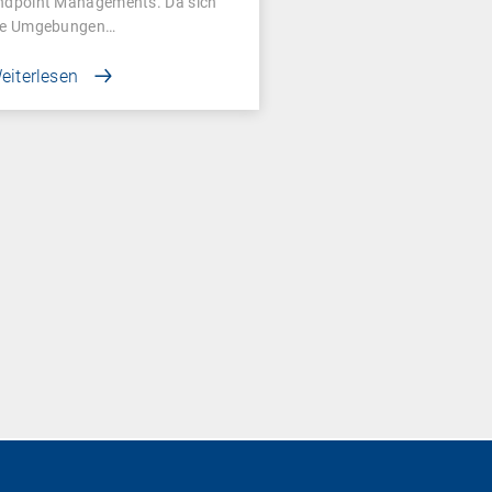
ndpoint Managements. Da sich
ie Umgebungen…
eiterlesen