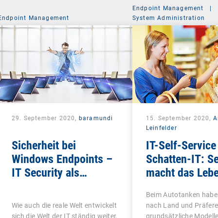
Endpoint Management
|
Endpoint Management
System Administration
29. September 2020,
baramundi
15. September 2020,
A
Leinfelder
Sicherheit bei
IT-Self-Service 
Windows Endpoints –
Schatten-IT: Se
IT Security als
macht das Leb
ganzheitliches
schön
Beim Autotanken haben
Konzept
Wie auch die reale Welt entwickelt
nach Land und Präfere
sich die Welt der IT ständig weiter.
grundsätzliche Modelle 