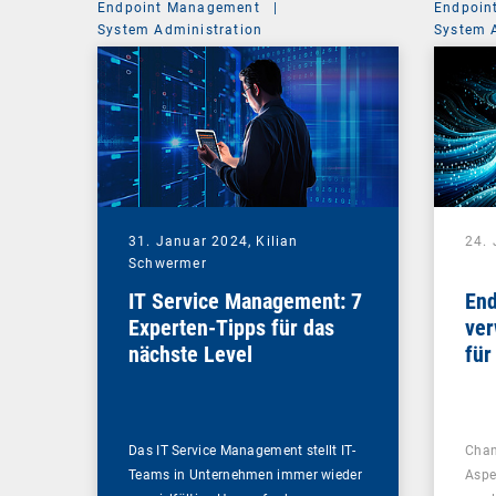
Endpoint Management
|
Endpoin
System Administration
System 
31. Januar 2024,
Kilian
24.
Schwermer
IT Service Management: 7
End
Experten-Tipps für das
ver
nächste Level
für
Ma
Das IT Service Management stellt IT-
Chan
Teams in Unternehmen immer wieder
Aspe