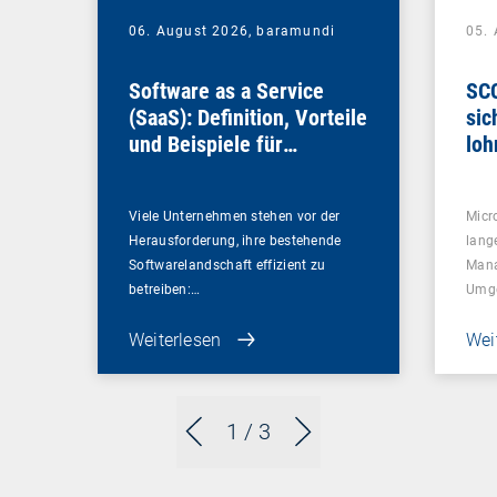
06. August 2026,
baramundi
05.
Software as a Service
SCC
(SaaS): Definition, Vorteile
sic
und Beispiele für
loh
Unternehmen
Viele Unternehmen stehen vor der
Micr
Herausforderung, ihre bestehende
lang
Softwarelandschaft effizient zu
Mana
betreiben:…
Umg
Weiterlesen
Wei
1
/ 3