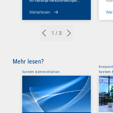
vor vielfältige Herausforderungen.…
regel
Weiterlesen
Wei
1
/ 3
Mehr lesen?
Endpoin
System Administration
System 