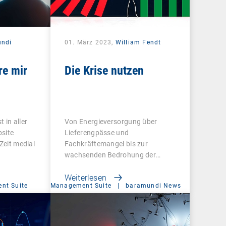
undi
01. März 2023,
William Fendt
re mir
Die Krise nutzen
t in aller
Von Energieversorgung über
site
Lieferengpässe und
Zeit medial
Fachkräftemangel bis zur
wachsenden Bedrohung der
digitalen…
Weiterlesen
nt Suite
Management Suite
|
baramundi News