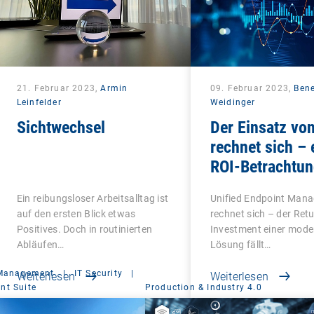
21. Februar 2023,
Armin
09. Februar 2023,
Bene
Leinfelder
Weidinger
Sichtwechsel
Der Einsatz vo
rechnet sich – 
ROI-Betrachtu
Ein reibungsloser Arbeitsalltag ist
Unified Endpoint Man
auf den ersten Blick etwas
rechnet sich – der Ret
Positives. Doch in routinierten
Investment einer mod
Abläufen…
Lösung fällt…
 Management
|
IT Security
|
Weiterlesen
Weiterlesen
t Suite
Production & Industry 4.0