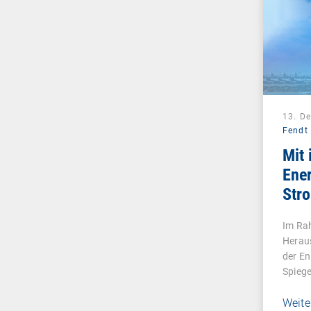
13. D
Fendt
Mit 
Ene
Str
Im Ra
Herau
der En
Spiege
Weite