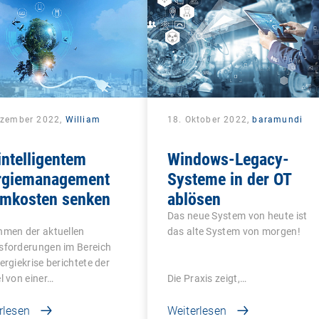
ezember 2022,
William
18. Oktober 2022,
baramundi
intelligentem
Windows-Legacy-
rgiemanagement
Systeme in der OT
omkosten senken
ablösen
Das neue System von heute ist
hmen der aktuellen
das alte System von morgen!
sforderungen im Bereich
ergiekrise berichtete der
l von einer…
Die Praxis zeigt,…
rlesen
Weiterlesen