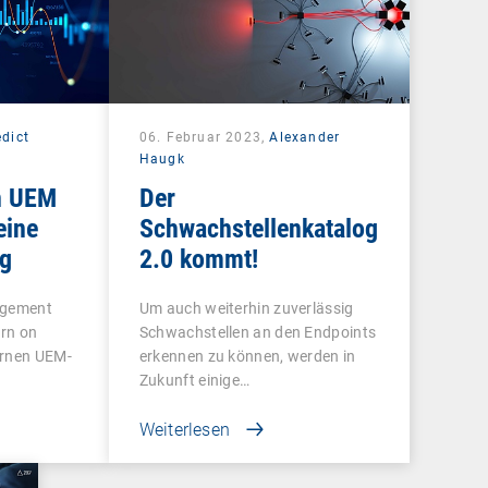
dict
06. Februar 2023,
Alexander
Haugk
n UEM
Der
eine
Schwachstellenkatalog
ng
2.0 kommt!
agement
Um auch weiterhin zuverlässig
urn on
Schwachstellen an den Endpoints
ernen UEM-
erkennen zu können, werden in
Zukunft einige…
Weiterlesen