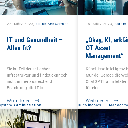
22. März 2023,
Kilian Schwermer
15. März 2023,
baram
IT und Gesundheit –
„Okay, KI, erklä
Alles fit?
OT Asset
Management“
Sie ist Teil der kritischen
Künstliche Intelligenz is
Infrastruktur und findet dennoch
Munde. Gerade die Web
nicht immer ausreichend
ChatGPT hat in letzter 
Beachtung: die IT im…
für eine…
Weiterlesen
Weiterlesen
System Administration
OS/Windows
|
Manageme