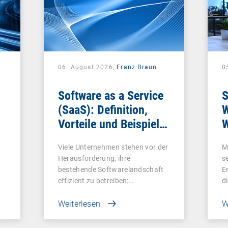
06. August 2026,
Franz Braun
0
Software as a Service
S
(SaaS): Definition,
W
Vorteile und Beispiele
W
für Unternehmen
Viele Unternehmen stehen vor der
M
Herausforderung, ihre
s
bestehende Softwarelandschaft
E
effizient zu betreiben:…
d
Weiterlesen
W