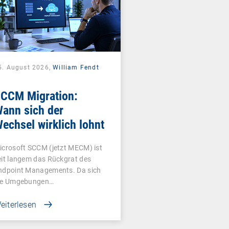
5. August 2026,
William Fendt
CCM Migration:
ann sich der
echsel wirklich lohnt
icrosoft SCCM (jetzt MECM) ist
eit langem das Rückgrat des
ndpoint Managements. Da sich
ie Umgebungen…
eiterlesen