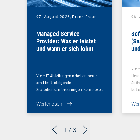
07. August 2026,
Franz Braun
06.
Managed Service
Sof
Provider: Was er leistet
(Sa
und wann er sich lohnt
und
Un
Viel
Viele IT-Abteilungen arbeiten heute
Hera
am Limit: steigende
Soft
Sicherheitsanforderungen, komplexe…
betr
Weiterlesen
Wei
1
/ 3