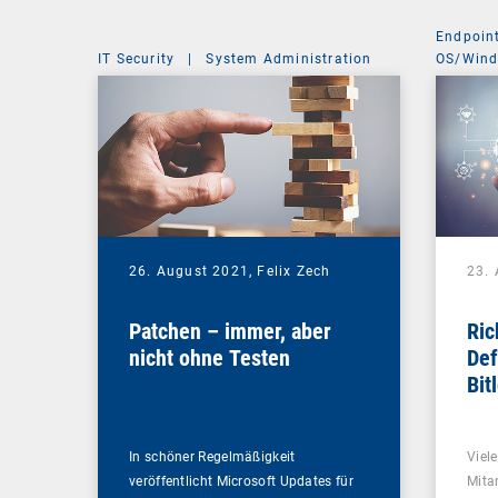
Endpoin
IT Security
|
System Administration
OS/Win
26. August 2021,
Felix Zech
23.
Patchen – immer, aber
Ric
nicht ohne Testen
Def
Bit
In schöner Regelmäßigkeit
Viel
veröffentlicht Microsoft Updates für
Mitar