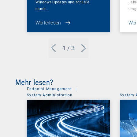
Windows Updates und schließt
Jahr
damit…
umge
Weiterlesen
Wei
1
/ 3
Mehr lesen?
Endpoint Management
|
System Administration
System 