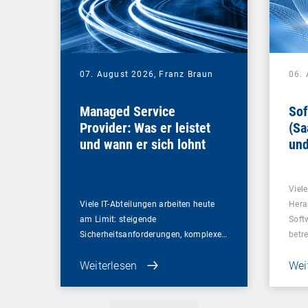
07. August 2026,
Franz Braun
06.
Managed Service
Sof
Provider: Was er leistet
(Sa
und wann er sich lohnt
und
Un
Viel
Viele IT-Abteilungen arbeiten heute
Hera
am Limit: steigende
Soft
Sicherheitsanforderungen, komplexe…
betr
Weiterlesen
Wei