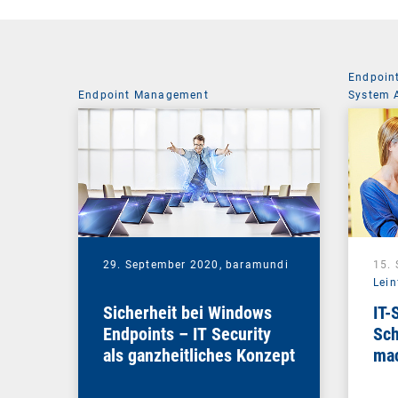
Endpoin
Endpoint Management
System 
29. September 2020,
baramundi
15.
Lein
Sicherheit bei Windows
IT-
Endpoints – IT Security
Sch
als ganzheitliches Konzept
mac