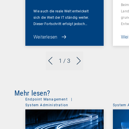
Beim
Wie auch die reale Welt entwickelt
Land
sich die Welt der IT ständig weiter.
grun
Dieser Fortschritt erfolgt jedoch…
Entw
Weiterlesen
Wei
1
/ 3
Mehr lesen?
Endpoint Management
|
System Administration
System 