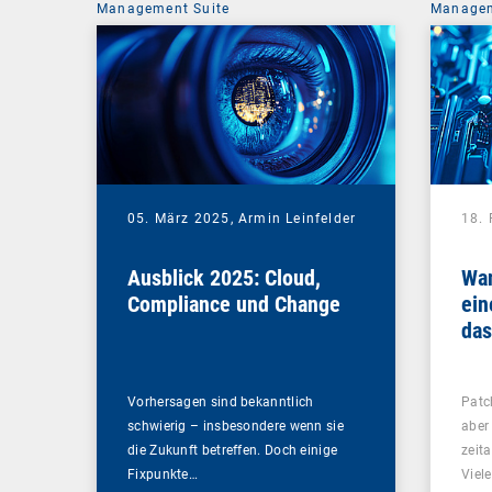
Management Suite
Managem
05. März 2025,
Armin Leinfelder
18.
Ausblick 2025: Cloud,
Wan
Compliance und Change
ein
das
Pa
inv
Vorhersagen sind bekanntlich
Patc
schwierig – insbesondere wenn sie
aber
die Zukunft betreffen. Doch einige
zeit
Fixpunkte…
Viel