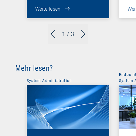
Weiterlesen
Wei
1
/ 3
Mehr lesen?
Endpoin
System Administration
System 