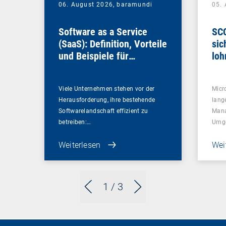
06. August 2026,
baramundi
05.
Software as a Service
SCC
(SaaS): Definition, Vorteile
sic
und Beispiele für
loh
Unternehmen
Viele Unternehmen stehen vor der
Micr
Herausforderung, ihre bestehende
lang
Softwarelandschaft effizient zu
Mana
betreiben:…
Umg
Weiterlesen
Wei
1
/ 3