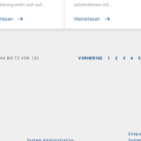
erung wirkt sich auf…
Unternehmen mit…
rlesen
Weiterlesen
E
64
BIS
72
VON
132
VORHERIGE
1
2
3
4
5
Endpo
System Administration
Syste