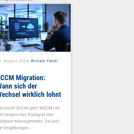
5. August 2026,
William Fendt
CCM Migration:
ann sich der
echsel wirklich lohnt
icrosoft SCCM (jetzt MECM) ist
eit langem das Rückgrat des
ndpoint Managements. Da sich
ie Umgebungen…