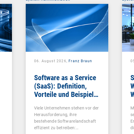
06. August 2026,
Franz Braun
0
Software as a Service
S
(SaaS): Definition,
W
Vorteile und Beispiele
W
für Unternehmen
Viele Unternehmen stehen vor der
M
Herausforderung, ihre
s
bestehende Softwarelandschaft
E
effizient zu betreiben:…
d