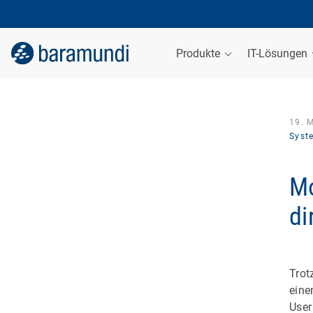
Produkte
IT-Lösungen
19. 
Syst
Mo
di
Trot
eine
User