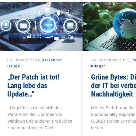
09. Januar 2024,
Alexander
14. Dezember 2023,
Ro
Haugk
Klinger
„Der Patch ist tot!
Grüne Bytes: Di
Lang lebe das
der IT bei verb
Update…“
Nachhaltigkeit
…Ungefähr so lässt sich der
Mit der Einführung der
Wandel bei den Updates von
Sustainability Reportin
Windows und anderen Produkten
(CSRD) stehen Untern
zusammenfassen. Doch…
neuen…