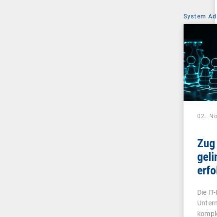
System Ad
02. N
Zug
geli
erfo
Aud
Die IT
Untern
kompl