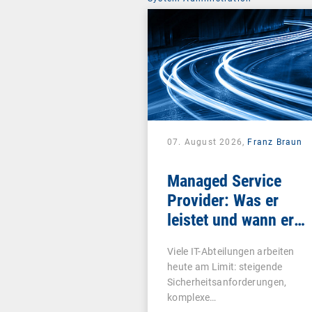
07. August 2026,
Franz Braun
Managed Service
Provider: Was er
leistet und wann er
sich lohnt
Viele IT-Abteilungen arbeiten
heute am Limit: steigende
Sicherheitsanforderungen,
komplexe…