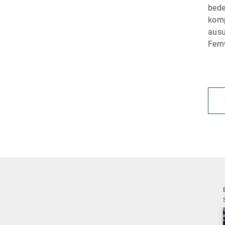
bede
komp
ausu
Fern