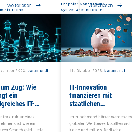
Endpoint Management
|
Weiterlesen
Weiterlesen
ministration
System Administration
ovember 2023,
baramundi
11. Oktober 2023,
baramundi
 um Zug: Wie
IT-Innovation
ngt ein
finanzieren mit
lgreiches IT-
staatlichen
it?
Förderprogrammen
-Infrastruktur eines
Im zunehmend härter werdende
ehmens ist wie ein
globalen Wettbewerb sollten sich
exes Schachspiel. Jede
kleine und mittelständische