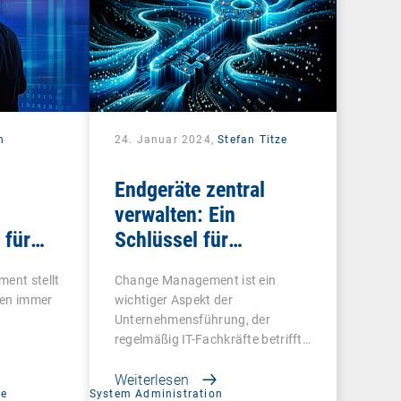
n
24. Januar 2024,
Stefan Titze
Endgeräte zentral
verwalten: Ein
 für
Schlüssel für
vel
effektives Change
ent stellt
Change Management ist ein
Management
men immer
wichtiger Aspekt der
Unternehmensführung, der
regelmäßig IT-Fachkräfte betrifft.
…
Weiterlesen
ce
System Administration