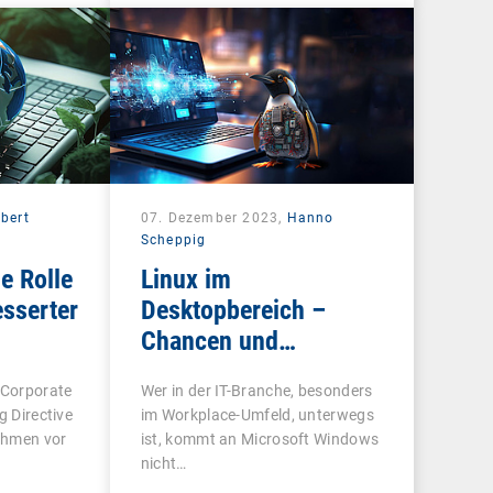
bert
07. Dezember 2023,
Hanno
Scheppig
e Rolle
Linux im
esserter
Desktopbereich –
Chancen und
Herausforderungen
 Corporate
Wer in der IT-Branche, besonders
g Directive
im Workplace-Umfeld, unterwegs
ehmen vor
ist, kommt an Microsoft Windows
nicht…