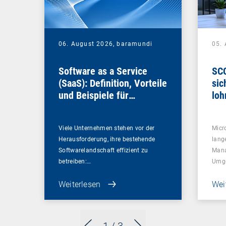
06. August 2026,
baramundi
05.
Software as a Service
SCC
(SaaS): Definition, Vorteile
sic
und Beispiele für
loh
Unternehmen
Viele Unternehmen stehen vor der
Micr
Herausforderung, ihre bestehende
lang
Softwarelandschaft effizient zu
Mana
betreiben:…
Umg
Weiterlesen
Wei