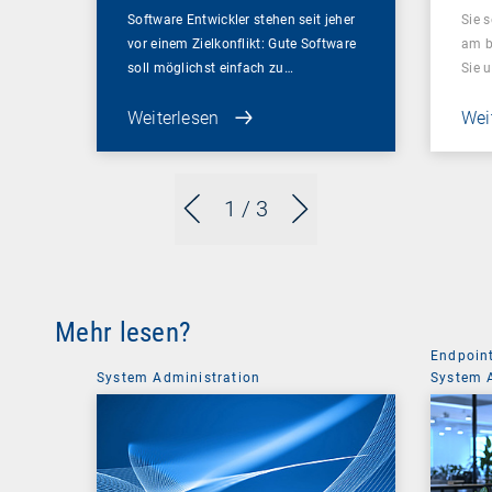
Software Entwickler stehen seit jeher
Sie 
vor einem Zielkonflikt: Gute Software
am be
soll möglichst einfach zu…
Sie 
Weiterlesen
Wei
1
/ 3
Mehr lesen?
Endpoin
System Administration
System 