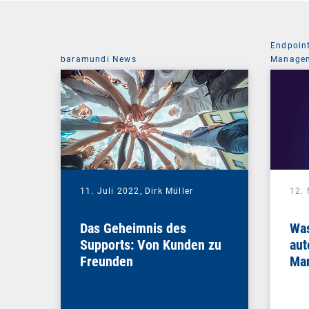
Endpoin
baramundi News
Managem
11. Juli 2022,
Dirk Müller
12.
Das Geheimnis des
Was
Supports: Von Kunden zu
aut
Freunden
Ma