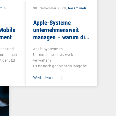
rmin
30. November 2020,
baramundi
Apple-Systeme
Mobile
unternehmensweit
ment
managen – warum die
Nutzung von DEP und
ones und
Apple-Systeme im
VPP sinnvoll ist
nternehmen
Unternehmensnetzwerk
rt genutzt
verwalten?
Es ist noch gar nicht so lange her,
dass…
Weiterlesen