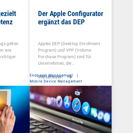
ezielt
Der Apple Configurator
tenz
ergänzt das DEP
ngs gelten
Apples DEP (Desktop Enrollment
en wie
Program) und VPP (Volume
wichtiger
Purchase Program) sind für
Unternehmen, die…
Endpoint Management
|
Weiterlesen
t
Mobile Device Management