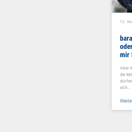
12. N
bar
oder
mir
und 
Viele 
lieb
die Mö
dürfen
sich…
Weite