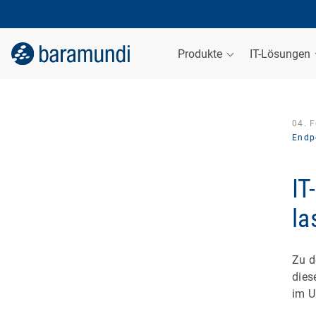
Produkte
IT-Lösungen
04. 
Endp
IT
la
Zu d
dies
im 