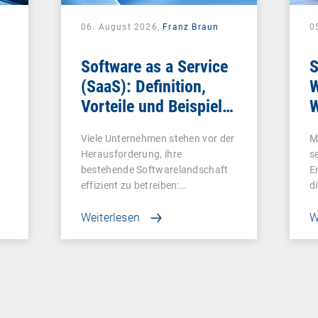
06. August 2026,
Franz Braun
0
Software as a Service
S
(SaaS): Definition,
W
Vorteile und Beispiele
W
für Unternehmen
Viele Unternehmen stehen vor der
M
Herausforderung, ihre
s
bestehende Softwarelandschaft
E
effizient zu betreiben:…
d
Weiterlesen
W