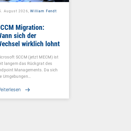
5. August 2026,
William Fendt
CCM Migration:
ann sich der
echsel wirklich lohnt
icrosoft SCCM (jetzt MECM) ist
eit langem das Rückgrat des
ndpoint Managements. Da sich
ie Umgebungen…
eiterlesen