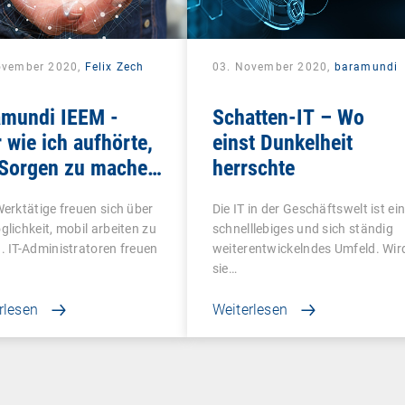
ovember 2020,
Felix Zech
03. November 2020,
baramundi
amundi IEEM -
Schatten-IT – Wo
 wie ich aufhörte,
einst Dunkelheit
 Sorgen zu machen
herrschte
das Mobile Office
Werktätige freuen sich über
Die IT in der Geschäftswelt ist ei
te
glichkeit, mobil arbeiten zu
schnelllebiges und sich ständig
. IT-Administratoren freuen
weiterentwickelndes Umfeld. Wir
sie…
rlesen
Weiterlesen