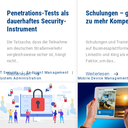
Penetrations-Tests als
Schulungen – g
dauerhaftes Security-
zu mehr Kompe
Instrument
Die Tatsache, dass die Teilnahme
Schulungen und Traini
am deutschen Straßenverkehr
auf Businessplattform
vergleichsweise sicher ist, hängt
LinkedIn und Xing als 
nicht…
Faktor, um das…
IT Security
|
Endpoint Management
|
Weiterlesen
Weiterlesen
System Administration
Mobile Device Managemen