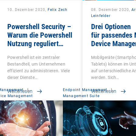
10. Dezember 2020,
Felix Zech
08. Dezember 2020,
A
Leinfelder
Powershell Security –
Drei Optionen
Warum die Powershell
für passendes 
Nutzung reguliert
Device Manage
werden sollte
Powershell ist ein zentraler
Mobilgeräte (Smartph
Bestandteil, um Unternehmen
Tablets) können im U
effizient zu administrieren. Viele
auf unterschiedliche A
dieser Dienste…
werden. Sich…
 Management
|
Endpoint Management
|
Weiterlesen
Weiterlesen
vice Management
Management Suite