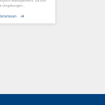
ndpoint Managements. Da sich
ie Umgebungen…
eiterlesen