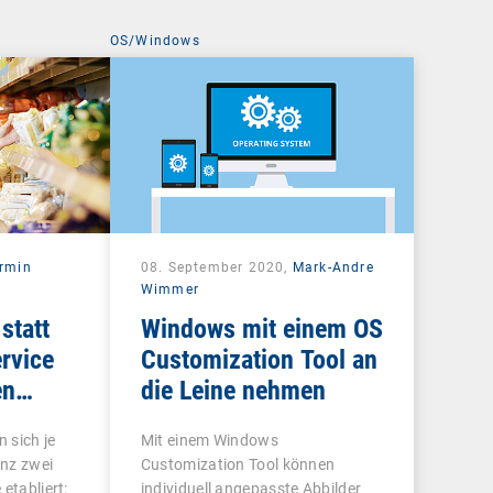
OS/Windows
rmin
08. September 2020,
Mark-Andre
Wimmer
statt
Windows mit einem OS
rvice
Customization Tool an
en
die Leine nehmen
 sich je
Mit einem Windows
nz zwei
Customization Tool können
etabliert:
individuell angepasste Abbilder