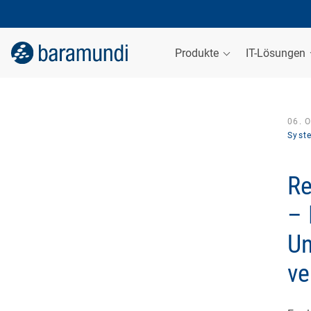
Produkte
IT-Lösungen
06. 
Syst
Re
– 
Un
ve