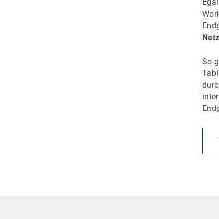
Egal
Work
Endg
Netz
So g
Tabl
dur
inte
Endg