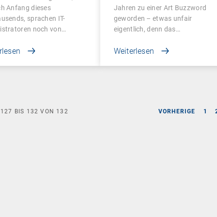
agement
ch Anfang dieses
Jahren zu einer Art Buzzword
usends, sprachen IT-
geworden – etwas unfair
istratoren noch von…
eigentlich, denn das…
rlesen
Weiterlesen
E
127
BIS
132
VON
132
VORHERIGE
1