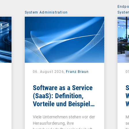
Endpo
System Administration
Syste
06. August 2026,
Franz Braun
0
Software as a Service
S
(SaaS): Definition,
W
Vorteile und Beispiele
W
für Unternehmen
Viele Unternehmen stehen vor der
M
Herausforderung, ihre
s