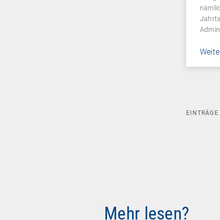
Man
nämli
Jahrta
Admin
Weite
EINTRÄG
Mehr lesen?