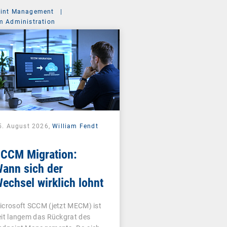
int Management
|
m Administration
5. August 2026,
William Fendt
CCM Migration:
ann sich der
echsel wirklich lohnt
icrosoft SCCM (jetzt MECM) ist
eit langem das Rückgrat des