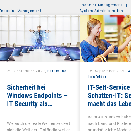
Endpoint Management
|
Endpoint Management
System Administration
29. September 2020,
baramundi
15. September 2020,
A
Leinfelder
Sicherheit bei
IT-Self-Service 
Windows Endpoints –
Schatten-IT: Se
IT Security als
macht das Leb
ganzheitliches
schön
Beim Autotanken haben
Konzept
Wie auch die reale Welt entwickelt
nach Land und Präfere
sich die Welt der IT ständig weiter.
grundsätzliche Modelle 