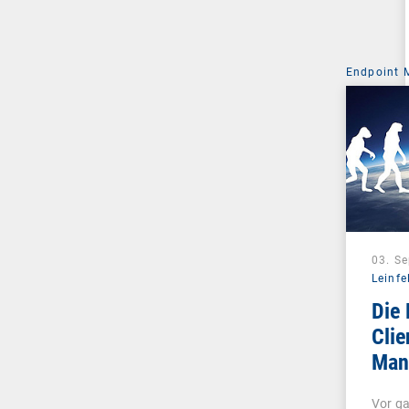
Endpoint
03. S
Leinfe
Die 
Clie
Man
Unif
Vor ga