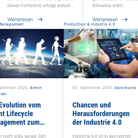
Dieser Fortschritt erfolgt jedoch…
Entweder steht…
Weiterlesen
Weiterlesen
 Management
Production & Industry 4.0
eptember 2020,
Armin
02. September 2020,
baramundi
lder
Evolution vom
Chancen und
nt Lifecycle
Herausforderungen
agement zum
der Industrie 4.0
ied Endpoint
r nicht allzu langer Zeit,
Industrie 4.0 ist in den letzten