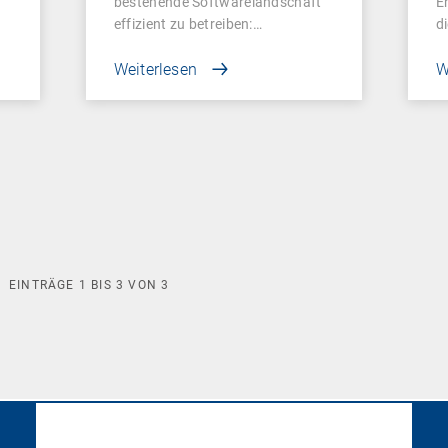
bestehende Softwarelandschaft
E
effizient zu betreiben:…
d
Weiterlesen
W
EINTRÄGE
1
BIS
3
VON
3