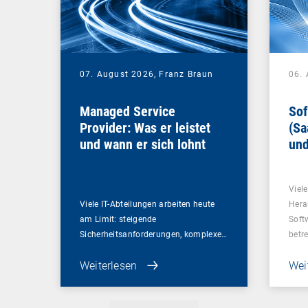
07. August 2026,
Franz Braun
06.
Managed Service
Sof
Provider: Was er leistet
(Sa
und wann er sich lohnt
und
Un
Viel
Viele IT-Abteilungen arbeiten heute
Hera
am Limit: steigende
Soft
Sicherheitsanforderungen, komplexe…
betr
Weiterlesen
Wei