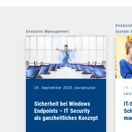
Endpoin
Endpoint Management
System 
29. September 2020,
baramundi
15.
Lein
Sicherheit bei Windows
IT-
Endpoints – IT Security
Sch
als ganzheitliches Konzept
mac