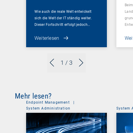
Beim
Wie auch die reale Welt entwickelt
Land
sich die Welt der IT ständig weiter.
grun
Dieser Fortschritt erfolgt jedoch…
Entw
Weiterlesen
Wei
1
/ 3
Mehr lesen?
Endpoint Management
|
System Administration
System 