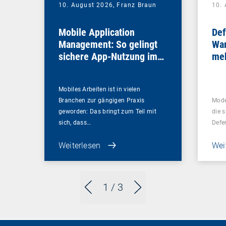
10. August 2026,
Franz Braun
10.
Mobile Application
Def
Management: So gelingt
War
sichere App-Nutzung im
meh
Unternehmen
bra
Mobiles Arbeiten ist in vielen
Branchen zur gängigen Praxis
Mode
geworden: Das bringt zum Teil mit
die s
sich, dass…
Defe
Weiterlesen
Wei
1
/ 3