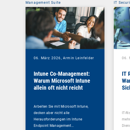
Management Suite
IT Secur
06. März 2026,
Armin Leinfelder
06.
Intune Co-Management:
IT 
Warum Microsoft Intune
Wan
allein oft nicht reicht
Sic
Sou
Arbeiten Sie mit Microsoft Intune,
decken aber nicht alle
IT-Ri
Herausforderungen im Intune
mehr 
Endpoint Management…
Dien