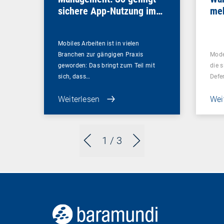
sichere App-Nutzung im
meh
Unternehmen
bra
Mobiles Arbeiten ist in vielen
Branchen zur gängigen Praxis
Mode
geworden: Das bringt zum Teil mit
die s
sich, dass…
Defe
Weiterlesen
Wei
1
/ 3