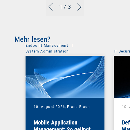
1
/ 3
Mehr lesen?
Endpoint Management
|
System Administration
IT Secur
10. August 2026,
Franz Braun
10.
Mobile Application
Def
Management: So gelingt
War