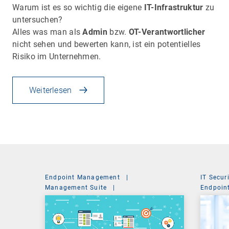
Warum ist es so wichtig die eigene
IT-Infrastruktur
zu
untersuchen?
Alles was man als
Admin
bzw.
OT-Verantwortlicher
nicht sehen und bewerten kann, ist ein potentielles
Risiko im Unternehmen.
Weiterlesen
Endpoint Management
|
IT Secur
Management Suite
|
Endpoin
System Administration
System 