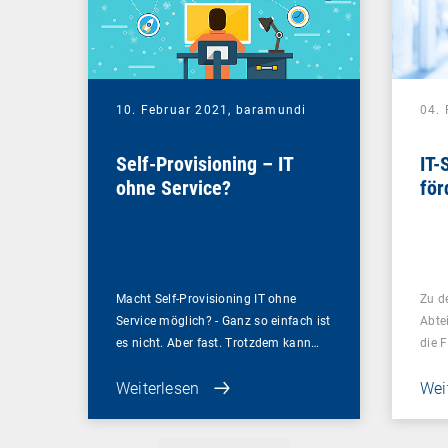
10. Februar 2021,
baramundi
04.
Self-Provisioning – IT
IT-
ohne Service?
för
Macht Self-Provisioning IT ohne
Zu d
Service möglich? - Ganz so einfach ist
Abte
es nicht. Aber fast. Trotzdem kann…
die F
Weiterlesen
Wei