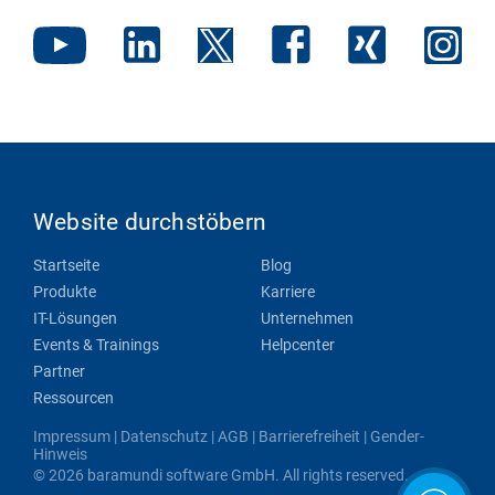
Website durchstöbern
Startseite
Blog
Produkte
Karriere
IT-Lösungen
Unternehmen
Events & Trainings
Helpcenter
Partner
Ressourcen
Impressum
|
Datenschutz
|
AGB
|
Barrierefreiheit
|
Gender-
Hinweis
© 2026 baramundi software GmbH. All rights reserved.