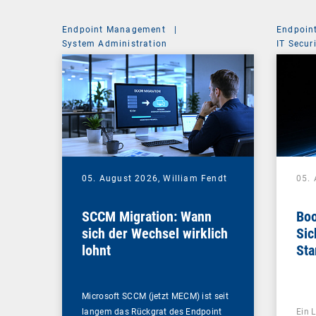
Endpoint Management
|
Endpoin
System Administration
IT Secur
05. August 2026,
William Fendt
05.
SCCM Migration: Wann
Boo
sich der Wechsel wirklich
Sic
lohnt
Sta
ent
Microsoft SCCM (jetzt MECM) ist seit
langem das Rückgrat des Endpoint
Ein L