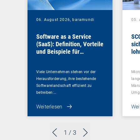
06. August 2026,
baramundi
05.
Software as a Service
SCC
(SaaS): Definition, Vorteile
sic
und Beispiele für
loh
Unternehmen
Viele Unternehmen stehen vor der
Micr
Herausforderung, ihre bestehende
lang
Softwarelandschaft effizient zu
Mana
betreiben:…
Umg
Weiterlesen
Wei
1
/ 3