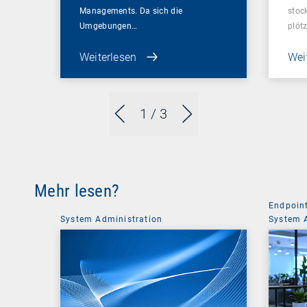
Managements. Da sich die
stoc
Umgebungen…
plötz
Weiterlesen
Wei
1
/ 3
Mehr lesen?
Endpoin
System Administration
System 