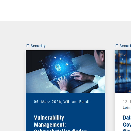
IT Security
IT Secur
06. März 2026,
William Fendt
12.
Lein
Vulnerability
Dat
Management:
Gov