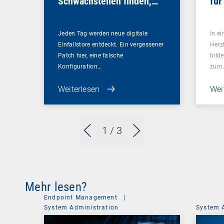
Schwachstellen finden,
für
bevor es andere tun
Sou
Jeden Tag werden neue digitale
In ei
Einfallstore entdeckt. Ein vergessener
Herz
Patch hier, eine falsche
bilde
Konfiguration…
zum
Weiterlesen
Wei
1
/ 3
Mehr lesen?
Endpoint Management
|
System Administration
System 