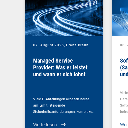
07. August 2026,
Franz Braun
06.
Managed Service
Sof
Provider: Was er leistet
(Sa
und wann er sich lohnt
und
Un
Viel
Viele IT-Abteilungen arbeiten heute
Hera
am Limit: steigende
Soft
Sicherheitsanforderungen, komplexe…
betr
Weiterlesen
Wei