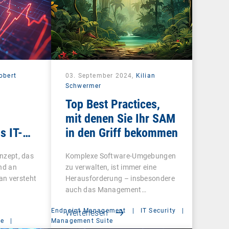
obert
03. September 2024,
Kilian
Schwermer
Top Best Practices,
mit denen Sie Ihr SAM
s IT-
in den Griff bekommen
onzept, das
Komplexe Software-Umgebungen
nd an
zu verwalten, ist immer eine
an versteht
Herausforderung – insbesondere
auch das Management…
Endpoint Management
|
IT Security
|
Weiterlesen
ce
|
Management Suite