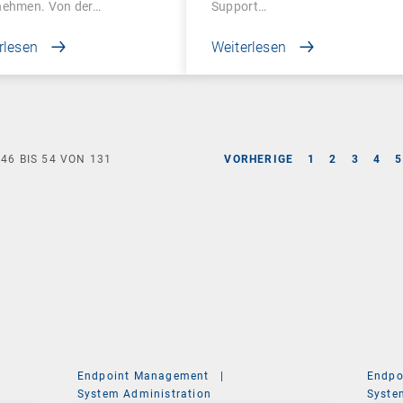
nehmen. Von der…
Support…
rlesen
Weiterlesen
E
46
BIS
54
VON
131
VORHERIGE
1
2
3
4
5
Endpoint Management
|
Endpo
System Administration
Syste