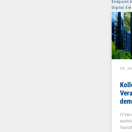
Endpoint
Digital Em
Managemen
24. Ju
Koll
Ver
dem
IT-Ver
wichti
Transf