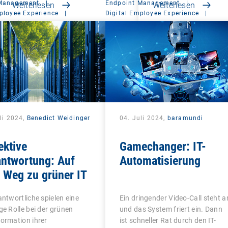
 Management
|
Endpoint Management
|
Weiterlesen
Weiterlesen
ployee Experience
|
Digital Employee Experience
|
t Suite
Management Suite
li 2024,
Benedict Weidinger
04. Juli 2024,
baramundi
ektive
Gamechanger: IT-
antwortung: Auf
Automatisierung
 Weg zu grüner IT
antwortliche spielen eine
Ein dringender Video-Call steht a
ge Rolle bei der grünen
und das System friert ein. Dann
ormation ihrer
ist schneller Rat durch den IT-