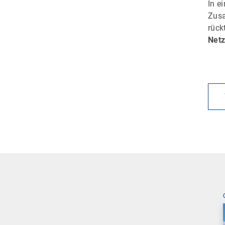
In e
Zusa
rück
Net