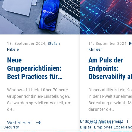
18. September 2024,
Stefan
11. September 2024,
R
Nikele
Klinger
Neue
Am Puls der
Gruppenrichtlinien:
Endpoints:
Best Practices für
Observability al
Windows 11
EKG
Windows 11 bietet über 70 neue
Observability ist ein K
Gruppenrichtlinien-Einstellungen.
in der IT-Welt zunehme
Sie wurden speziell entwickelt, um
Bedeutung gewinnt. M
die…
darunter die…
Endpoint Management
|
Weiterlesen
Weiterlesen
IT Security
Digital Employee Experien