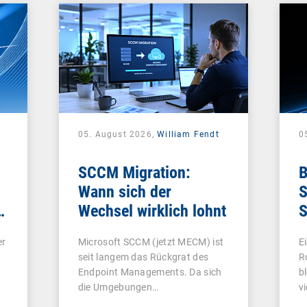
05. August 2026,
William Fendt
0
SCCM Migration:
B
Wann sich der
S
e
Wechsel wirklich lohnt
S
e
er
Microsoft SCCM (jetzt MECM) ist
E
seit langem das Rückgrat des
R
Endpoint Managements. Da sich
b
die Umgebungen…
v