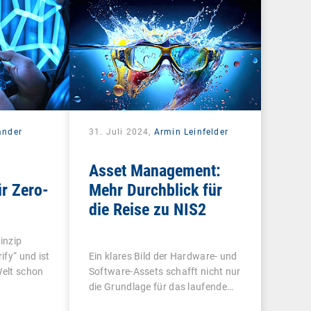
t
ander
31. Juli 2024,
Armin Leinfelder
Asset Management:
r Zero-
Mehr Durchblick für
die Reise zu NIS2
inzip
ify“ und ist
Ein klares Bild der Hardware- und
Welt schon
Software-Assets schafft nicht nur
die Grundlage für das laufende…