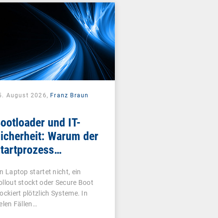
5. August 2026,
Franz Braun
ootloader und IT-
icherheit: Warum der
tartprozess
ntscheidend ist
in Laptop startet nicht, ein
ollout stockt oder Secure Boot
lockiert plötzlich Systeme. In
ielen Fällen…