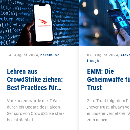
Mobile Device Managemen
14. August 2024,
baramundi
07. August 2024,
Alex
Haugk
Lehren aus
EMM: Die
CrowdStrike ziehen:
Geheimwaffe fü
Best Practices für
Trust
Unternehmen
Vor kurzem wurde die IT-Welt
Zero Trust folgt dem Pr
durch ein Update des Falcon-
„never trust, always ver
Sensors von CrowdStrike stark
in unserer vernetzten 
beeinträchtigt.…
zum neuen…