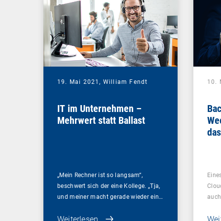
19. Mai 2021,
William Fendt
10.
IT im Unternehmen –
Bac
Mehrwert statt Ballast
Wec
das
Ihr
„Mein Rechner ist so langsam“,
Eines
beschwert sich der eine Kollege. „Tja,
Clou
und meiner macht gerade wieder ein…
auch
Weiterlesen
Wei