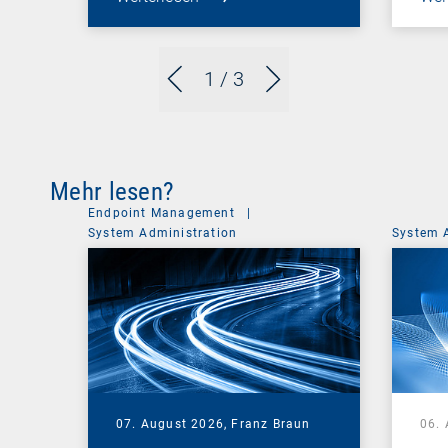
1
/ 3
Mehr lesen?
Endpoint Management
|
System Administration
System 
07. August 2026,
Franz Braun
06.