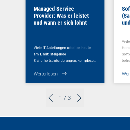
Managed Service
Sof
Provider: Was er leistet
(Sa
und wann er sich lohnt
und
Un
Viel
Viele IT-Abteilungen arbeiten heute
Hera
am Limit: steigende
Soft
Sicherheitsanforderungen, komplexe…
betr
Weiterlesen
Wei
1
/ 3