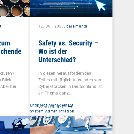
t
12. Juli 2023,
baramundi
 zum
Safety vs. Security –
schende
Wo ist der
Unterschied?
ukturen?
In diesen herausfordernden
 Blick
Zeiten mit täglich tausenden von
 Aber bei
Cyberattacken in Deutschland ist
ein Thema ganz…
Endpoint Management
|
Weiterlesen
t
System Administration