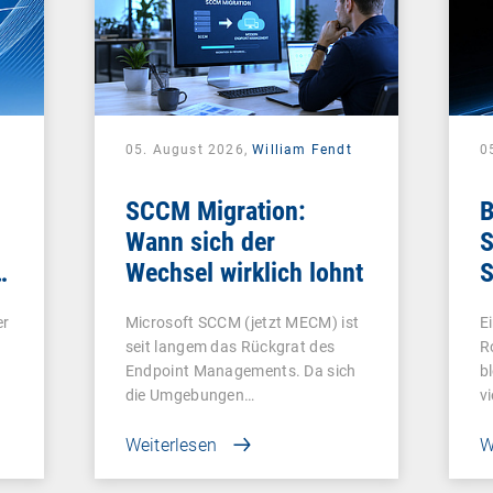
05. August 2026,
William Fendt
0
SCCM Migration:
B
Wann sich der
S
e
Wechsel wirklich lohnt
S
e
er
Microsoft SCCM (jetzt MECM) ist
E
seit langem das Rückgrat des
R
Endpoint Managements. Da sich
b
die Umgebungen…
v
Weiterlesen
W