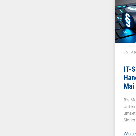
05. Ap
IT-S
Han
Mai
Bis M
Unter
umsetz
Sicher
Weite