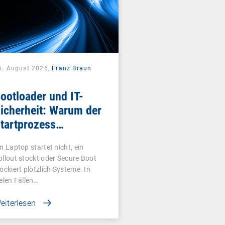
5. August 2026,
Franz Braun
ootloader und IT-
icherheit: Warum der
tartprozess
ntscheidend ist
in Laptop startet nicht, ein
ollout stockt oder Secure Boot
lockiert plötzlich Systeme. In
ielen Fällen…
eiterlesen