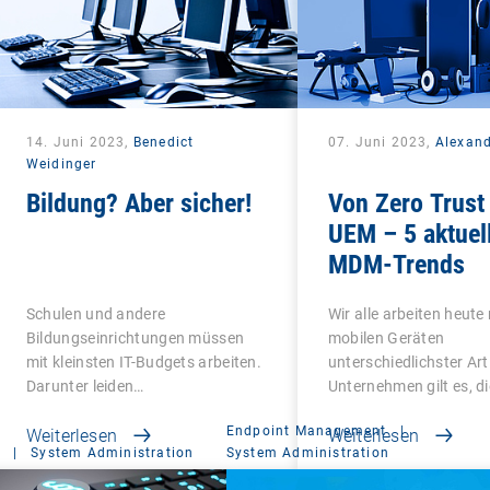
14. Juni 2023,
Benedict
07. Juni 2023,
Alexan
Weidinger
Bildung? Aber sicher!
Von Zero Trust
UEM – 5 aktuel
MDM-Trends
Schulen und andere
Wir alle arbeiten heute
Bildungseinrichtungen müssen
mobilen Geräten
mit kleinsten IT-Budgets arbeiten.
unterschiedlichster Art
Darunter leiden…
Unternehmen gilt es, d
Endpoint Management
|
Weiterlesen
Weiterlesen
|
System Administration
System Administration