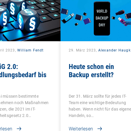
ril 2023,
William Fendt
29. März 2023,
Alexander Haugk
iG 2.0:
Heute schon ein
dlungsbedarf bis
Backup erstellt?
ai müssen bestimmte
Der 31. März sollte für jedes IT-
nehmen noch Maßnahmen
Team eine wichtige Bedeutung
en, die 2021 im IT-
haben. Wenn nicht für das eigen
heitsgesetz 2.0…
Handeln, so…
rlesen
Weiterlesen