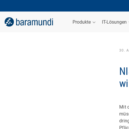
Produkte
IT-Lösungen
30. 
NI
wi
Mit 
müss
drin
Pfli