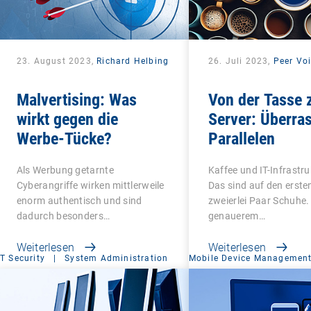
23. August 2023,
Richard Helbing
26. Juli 2023,
Peer Voi
Malvertising: Was
Von der Tasse
wirkt gegen die
Server: Überra
Werbe-Tücke?
Parallelen
Als Werbung getarnte
Kaffee und IT-Infrastr
Cyberangriffe wirken mittlerweile
Das sind auf den ersten
enorm authentisch und sind
zweierlei Paar Schuhe.
dadurch besonders…
genauerem…
Weiterlesen
Weiterlesen
IT Security
|
System Administration
Mobile Device Managemen