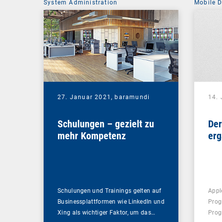
System Administration
Mobile 
27. Januar 2021,
baramundi
14.
Schulungen – gezielt zu
Der
mehr Kompetenz
erg
Schulungen und Trainings gelten auf
Appl
Businessplattformen wie LinkedIn und
Prog
Xing als wichtiger Faktor, um das…
Prog