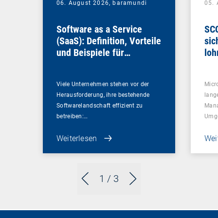
06. August 2026,
baramundi
05.
Software as a Service
SCC
(SaaS): Definition, Vorteile
sic
und Beispiele für
loh
Unternehmen
Viele Unternehmen stehen vor der
Micr
Herausforderung, ihre bestehende
lang
Softwarelandschaft effizient zu
Mana
betreiben:…
Umg
Weiterlesen
Wei
1
/ 3