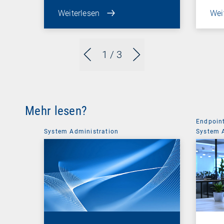
Weiterlesen
Wei
1
/ 3
Mehr lesen?
Endpoin
System Administration
System 