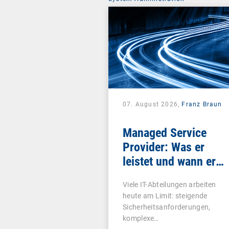
07. August 2026,
Franz Braun
Managed Service
Provider: Was er
leistet und wann er
sich lohnt
Viele IT-Abteilungen arbeiten
heute am Limit: steigende
Sicherheitsanforderungen,
komplexe…