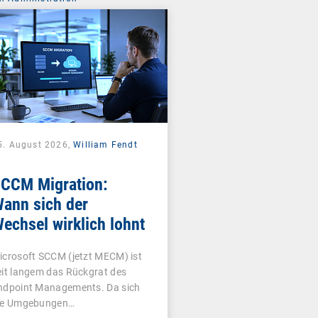
5. August 2026,
William Fendt
CCM Migration:
ann sich der
echsel wirklich lohnt
icrosoft SCCM (jetzt MECM) ist
eit langem das Rückgrat des
ndpoint Managements. Da sich
ie Umgebungen…