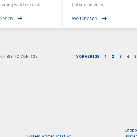
erung wirkt sich auf…
Unternehmen mit…
rlesen
Weiterlesen
E
64
BIS
72
VON
132
VORHERIGE
1
2
3
4
5
Endpo
System Administration
Syste