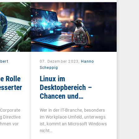
bert
07. Dezember 2023,
Hanno
Scheppig
e Rolle
Linux im
esserter
Desktopbereich –
Chancen und
Herausforderungen
 Corporate
Wer in der IT-Branche, besonders
g Directive
im Workplace-Umfeld, unterwegs
ehmen vor
ist, kommt an Microsoft Windows
nicht…