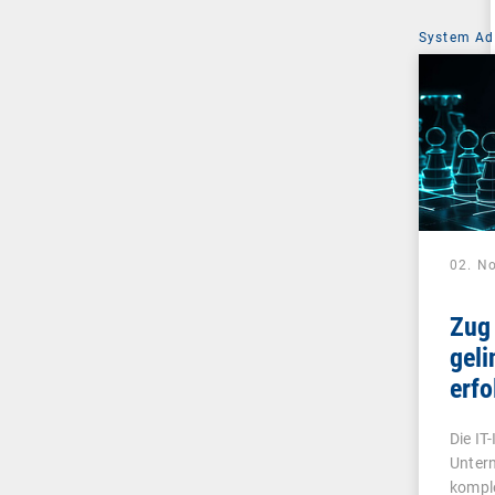
System Ad
02. N
Zug
geli
erfo
Aud
Die IT
Untern
kompl