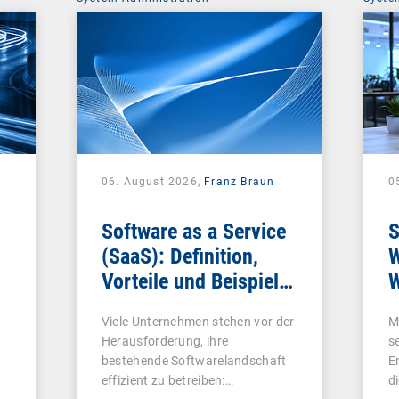
06. August 2026,
Franz Braun
0
Software as a Service
S
(SaaS): Definition,
W
Vorteile und Beispiele
W
für Unternehmen
Viele Unternehmen stehen vor der
M
Herausforderung, ihre
s
bestehende Softwarelandschaft
E
effizient zu betreiben:…
d