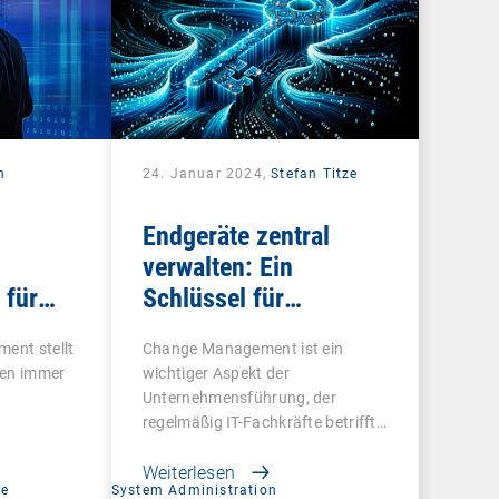
n
24. Januar 2024,
Stefan Titze
Endgeräte zentral
verwalten: Ein
 für
Schlüssel für
vel
effektives Change
ent stellt
Change Management ist ein
Management
men immer
wichtiger Aspekt der
Unternehmensführung, der
regelmäßig IT-Fachkräfte betrifft.
…
Weiterlesen
ce
System Administration