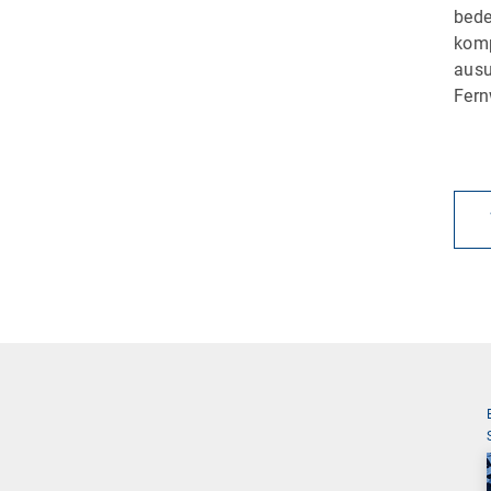
bede
komp
ausu
Fern