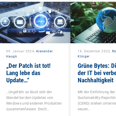
09. Januar 2024,
Alexander
14. Dezember 2023,
Ro
Haugk
Klinger
„Der Patch ist tot!
Grüne Bytes: Di
Lang lebe das
der IT bei verb
Update…“
Nachhaltigkeit
…Ungefähr so lässt sich der
Mit der Einführung der
Wandel bei den Updates von
Sustainability Reportin
Windows und anderen Produkten
(CSRD) stehen Untern
zusammenfassen. Doch…
neuen…