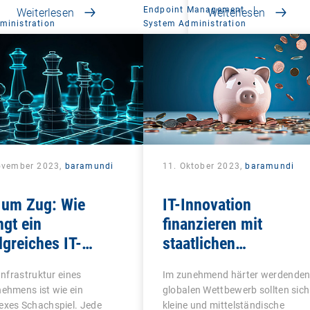
Endpoint Management
|
Weiterlesen
Weiterlesen
ministration
System Administration
ovember 2023,
baramundi
11. Oktober 2023,
baramundi
 um Zug: Wie
IT-Innovation
ngt ein
finanzieren mit
lgreiches IT-
staatlichen
it?
Förderprogrammen
-Infrastruktur eines
Im zunehmend härter werdende
ehmens ist wie ein
globalen Wettbewerb sollten sich
exes Schachspiel. Jede
kleine und mittelständische