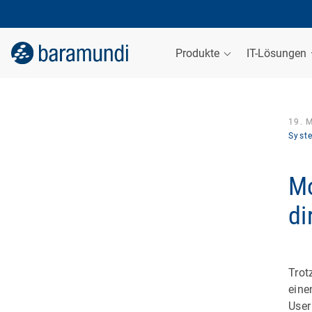
Produkte
IT-Lösungen
19. 
Syst
Mo
di
Trot
eine
User