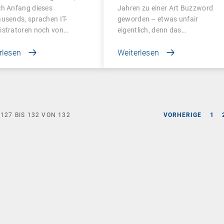
agement
ch Anfang dieses
Jahren zu einer Art Buzzword
usends, sprachen IT-
geworden – etwas unfair
istratoren noch von…
eigentlich, denn das…
rlesen
Weiterlesen
E
127
BIS
132
VON
132
VORHERIGE
1