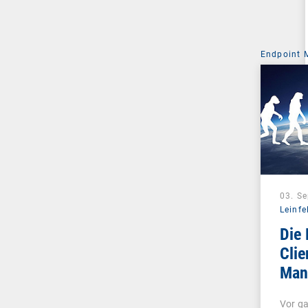
Endpoint
03. S
Leinfe
Die 
Clie
Man
Unif
Vor ga