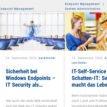
Endpoint Management
|
Endpoint Management
System Administration
29. September 2020,
baramundi
15. September 2020,
A
Leinfelder
Sicherheit bei
IT-Self-Service 
Windows Endpoints –
Schatten-IT: Se
IT Security als
macht das Leb
ganzheitliches
schön
Beim Autotanken haben
Konzept
Wie auch die reale Welt entwickelt
nach Land und Präfere
sich die Welt der IT ständig weiter.
grundsätzliche Modelle 