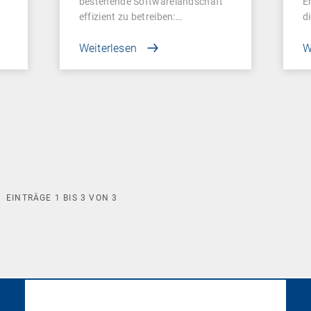
bestehende Softwarelandschaft
E
effizient zu betreiben:…
d
Weiterlesen
W
EINTRÄGE
1
BIS
3
VON
3