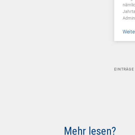
Man
nämli
Jahrta
Admin
Weite
EINTRÄG
Mehr lesen?