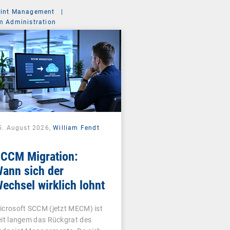
int Management
|
m Administration
5. August 2026,
William Fendt
CCM Migration:
ann sich der
echsel wirklich lohnt
icrosoft SCCM (jetzt MECM) ist
eit langem das Rückgrat des