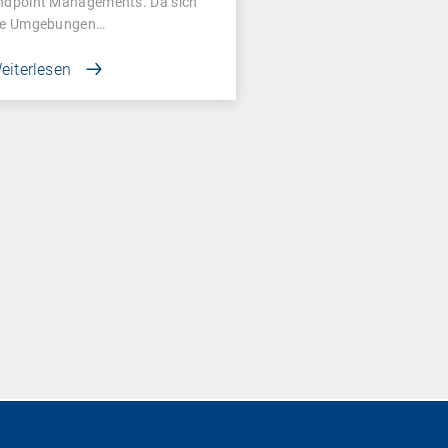
ndpoint Managements. Da sich
ie Umgebungen…
eiterlesen