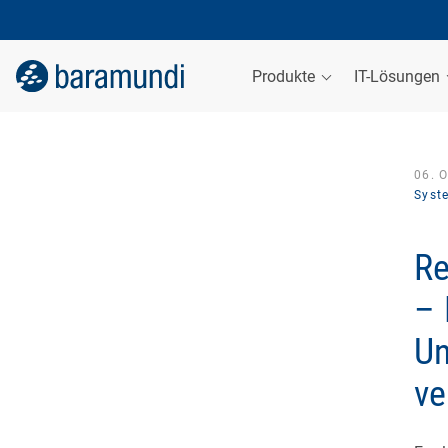
Produkte
IT-Lösungen
06. 
Syst
Re
– 
Un
ve