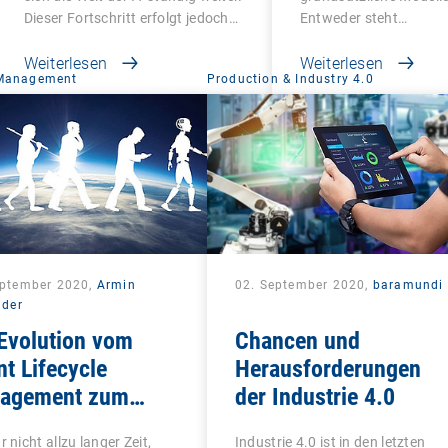
Dieser Fortschritt erfolgt jedoch…
Entweder steht…
Weiterlesen
Weiterlesen
 Management
Production & Industry 4.0
eptember 2020,
Armin
02. September 2020,
baramundi
lder
Evolution vom
Chancen und
nt Lifecycle
Herausforderungen
agement zum
der Industrie 4.0
ied Endpoint
r nicht allzu langer Zeit,
Industrie 4.0 ist in den letzten