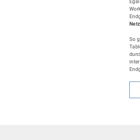
Egal
Work
Endg
Netz
So g
Tabl
dur
inte
Endg