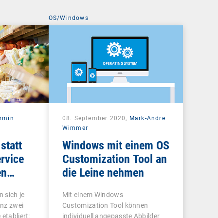
OS/Windows
rmin
08. September 2020,
Mark-Andre
Wimmer
statt
Windows mit einem OS
rvice
Customization Tool an
en
die Leine nehmen
 sich je
Mit einem Windows
nz zwei
Customization Tool können
etabliert:
individuell angepasste Abbilder