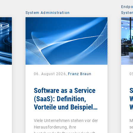
Endpo
System Administration
Syste
06. August 2026,
Franz Braun
0
Software as a Service
S
(SaaS): Definition,
W
Vorteile und Beispiele
W
für Unternehmen
Viele Unternehmen stehen vor der
M
Herausforderung, ihre
s