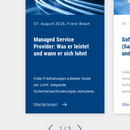
07. August 2026,
Franz Braun
06.
Managed Service
Sof
Provider: Was er leistet
(Sa
und wann er sich lohnt
und
Un
Viel
Viele IT-Abteilungen arbeiten heute
Hera
am Limit: steigende
Soft
Sicherheitsanforderungen, komplexe…
betr
Weiterlesen
Wei
1
/ 3