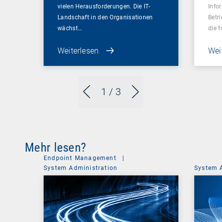
vielen Herausforderungen. Die IT-
Info
Landschaft in den Organisationen
Betr
wächst…
die 
Weiterlesen
Wei
1
/ 3
Mehr lesen?
Endpoint Management
|
System Administration
System 