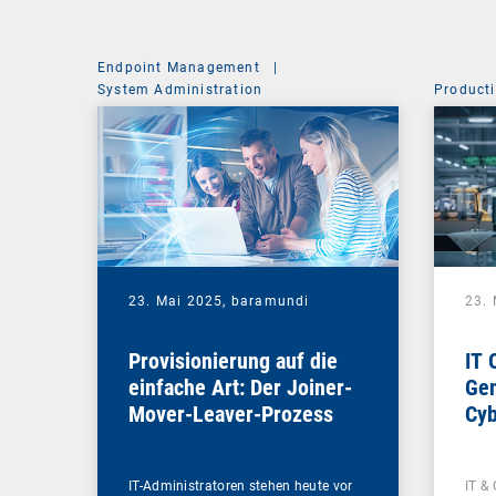
Endpoint Management
|
System Administration
Producti
23. Mai 2025,
baramundi
23.
Provisionierung auf die
IT 
einfache Art: Der Joiner-
Gem
Mover-Leaver-Prozess
Cyb
IT-Administratoren stehen heute vor
IT & 