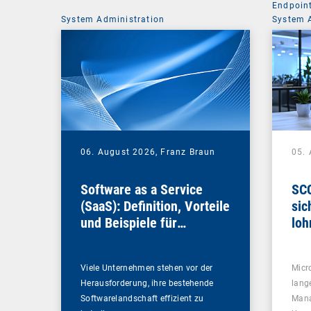
Endpoin
System Administration
System 
06. August 2026,
Franz Braun
05.
Software as a Service
SCC
(SaaS): Definition, Vorteile
sic
und Beispiele für
loh
Unternehmen
Viele Unternehmen stehen vor der
Micr
Herausforderung, ihre bestehende
lang
Softwarelandschaft effizient zu
Mana