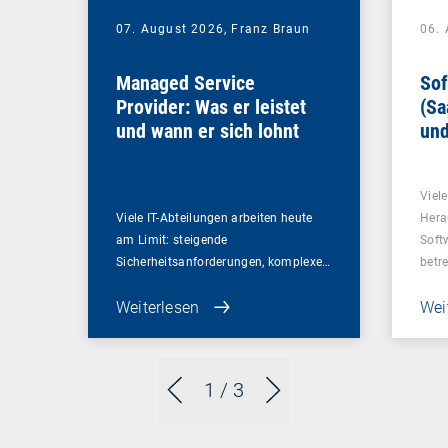
07. August 2026,
Franz Braun
06.
Managed Service
Sof
Provider: Was er leistet
(Sa
und wann er sich lohnt
und
Un
Viel
Viele IT-Abteilungen arbeiten heute
Hera
am Limit: steigende
Soft
Sicherheitsanforderungen, komplexe…
betr
Weiterlesen
Wei
1
/ 3