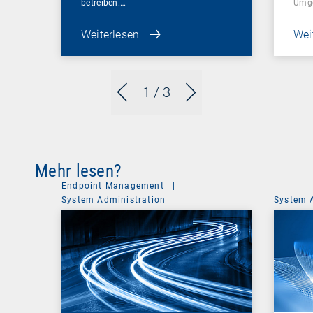
betreiben:…
Umg
Weiterlesen
Wei
1
/ 3
Mehr lesen?
Endpoint Management
|
System Administration
System 