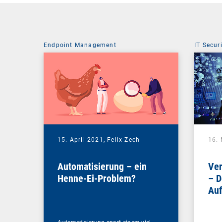
Endpoint Management
IT Secur
15. April 2021,
Felix Zech
16.
Automatisierung – ein
Ver
Henne-Ei-Problem?
– D
Auf
akt