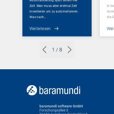
Automatisierung spart einem viel
Zeit. Man muss aber erstmal Zeit
In m
investieren um zu automatisieren.
mich
Was nach…
die 
Weiterlesen
Wei
1
/ 8
baramundi software GmbH
Forschungsallee 3