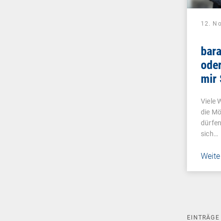
12. N
bar
oder
mir
und 
Viele 
lieb
die Mö
dürfen
sich…
Weite
EINTRÄG