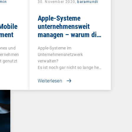
rmin
30. November 2020,
baramundi
Apple-Systeme
Mobile
unternehmensweit
ment
managen – warum die
Nutzung von DEP und
ones und
Apple-Systeme im
VPP sinnvoll ist
nternehmen
Unternehmensnetzwerk
rt genutzt
verwalten?
Es ist noch gar nicht so lange her,
dass…
Weiterlesen