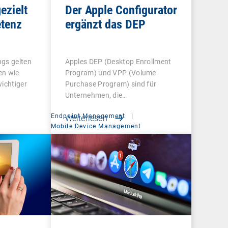
ezielt
Der Apple Configurator
tenz
ergänzt das DEP
ngs gelten
Apples DEP (Desktop Enrollment
en wie
Program) und VPP (Volume
wichtiger
Purchase Program) sind für
Unternehmen, die…
Endpoint Management
|
Weiterlesen
t
Mobile Device Management