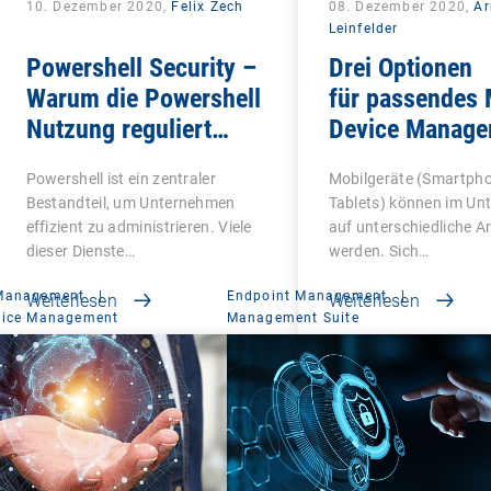
10. Dezember 2020,
Felix Zech
08. Dezember 2020,
A
Leinfelder
Powershell Security –
Drei Optionen
Warum die Powershell
für passendes 
Nutzung reguliert
Device Manage
werden sollte
Powershell ist ein zentraler
Mobilgeräte (Smartph
Bestandteil, um Unternehmen
Tablets) können im U
effizient zu administrieren. Viele
auf unterschiedliche A
dieser Dienste…
werden. Sich…
 Management
|
Endpoint Management
|
Weiterlesen
Weiterlesen
vice Management
Management Suite