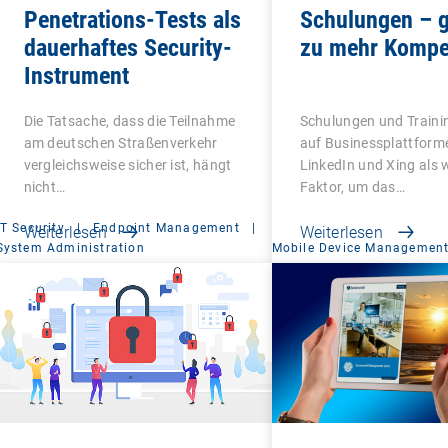
Penetrations-Tests als
Schulungen – g
dauerhaftes Security-
zu mehr Kompe
Instrument
Die Tatsache, dass die Teilnahme
Schulungen und Traini
am deutschen Straßenverkehr
auf Businessplattform
vergleichsweise sicher ist, hängt
LinkedIn und Xing als 
nicht…
Faktor, um das…
IT Security
|
Endpoint Management
|
Weiterlesen
Weiterlesen
System Administration
Mobile Device Managemen