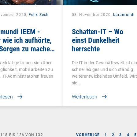
ovember 2020,
Felix Zech
03. November 2020,
baramundi
amundi IEEM -
Schatten-IT – Wo
 wie ich aufhörte,
einst Dunkelheit
 Sorgen zu machen
herrschte
das Mobile Office
Werktätige freuen sich über
Die IT in der Geschäftswelt ist ei
te
glichkeit, mobil arbeiten zu
schnelllebiges und sich ständig
. IT-Administratoren freuen
weiterentwickelndes Umfeld. Wir
sie…
rlesen
Weiterlesen
E
118
BIS
126
VON
132
VORHERIGE
1
2
3
4
5