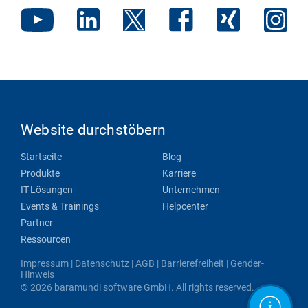
Website durchstöbern
Startseite
Blog
Produkte
Karriere
IT-Lösungen
Unternehmen
Events & Trainings
Helpcenter
Partner
Ressourcen
Impressum
|
Datenschutz
|
AGB
|
Barrierefreiheit
|
Gender-
Hinweis
© 2026 baramundi software GmbH. All rights reserved.