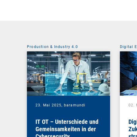
Production & Industry 4.0
Digital 
23. Mai 2025,
baramundi
02.
IT OT – Unterschiede und
Dig
Gemeinsamkeiten in der
Zuk
Cybersecurity
str