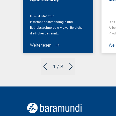
Gam
Un
IT & OT steht für
Informationstechnologie und
Die 
Betriebstechnologie – zwei Bereiche,
Arbe
die früher getrennt…
Prod
Weiterlesen
Wei
1
/ 8