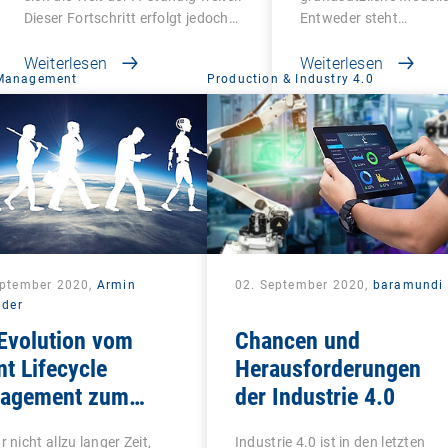
Dieser Fortschritt erfolgt jedoch…
Entweder steht…
Weiterlesen
Weiterlesen
 Management
Production & Industry 4.0
eptember 2020,
Armin
02. September 2020,
baramundi
lder
Evolution vom
Chancen und
nt Lifecycle
Herausforderungen
agement zum
der Industrie 4.0
ied Endpoint
r nicht allzu langer Zeit,
Industrie 4.0 ist in den letzten