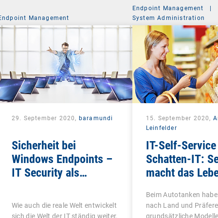
Endpoint Management
|
Endpoint Management
System Administration
29. September 2020,
baramundi
15. September 2020,
A
Leinfelder
Sicherheit bei
IT-Self-Service 
Windows Endpoints –
Schatten-IT: Se
IT Security als
macht das Leb
ganzheitliches
schön
Beim Autotanken haben
Konzept
Wie auch die reale Welt entwickelt
nach Land und Präfere
sich die Welt der IT ständig weiter.
grundsätzliche Modelle 