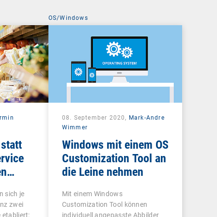
OS/Windows
rmin
08. September 2020,
Mark-Andre
Wimmer
statt
Windows mit einem OS
rvice
Customization Tool an
en
die Leine nehmen
 sich je
Mit einem Windows
nz zwei
Customization Tool können
etabliert:
individuell angepasste Abbilder