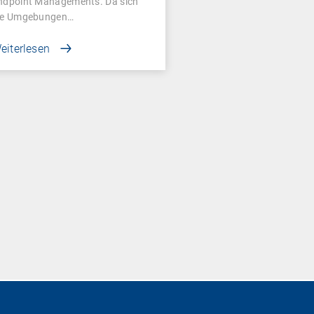
ndpoint Managements. Da sich
ie Umgebungen…
eiterlesen