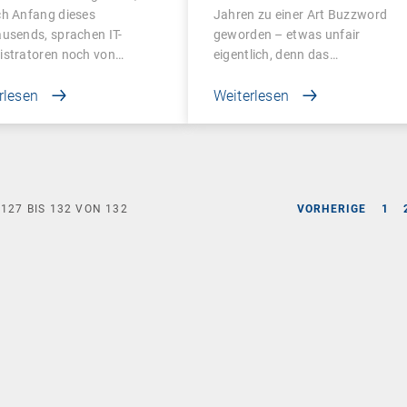
agement
ch Anfang dieses
Jahren zu einer Art Buzzword
usends, sprachen IT-
geworden – etwas unfair
istratoren noch von…
eigentlich, denn das…
rlesen
Weiterlesen
E
127
BIS
132
VON
132
VORHERIGE
1