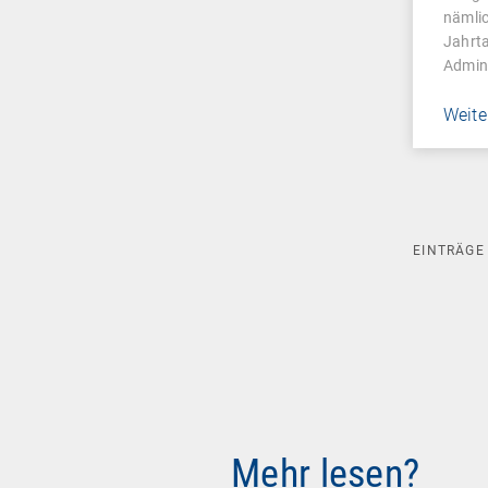
Man
nämli
Jahrta
Admin
Weite
EINTRÄG
Mehr lesen?