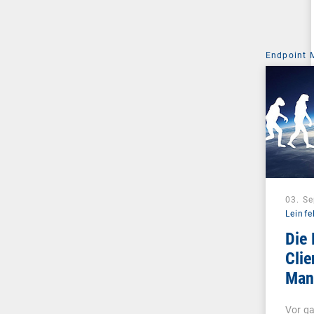
Endpoint
03. S
Leinfe
Die 
Clie
Man
Unif
Vor ga