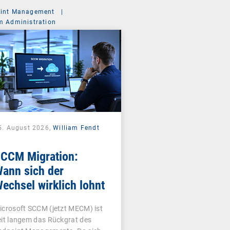
int Management
|
m Administration
5. August 2026,
William Fendt
CCM Migration:
ann sich der
echsel wirklich lohnt
icrosoft SCCM (jetzt MECM) ist
eit langem das Rückgrat des