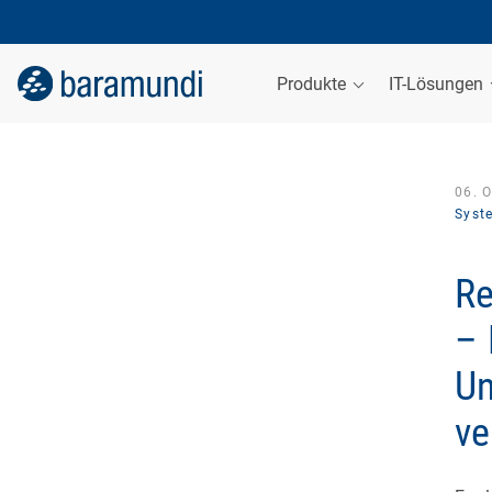
Produkte
IT-Lösungen
06. 
Syst
Re
– 
Un
ve