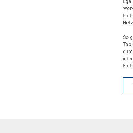
Egal
Work
Endg
Netz
So g
Tabl
dur
inte
Endg