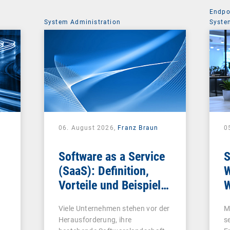
Endpo
System Administration
Syste
06. August 2026,
Franz Braun
0
Software as a Service
S
(SaaS): Definition,
W
Vorteile und Beispiele
W
für Unternehmen
Viele Unternehmen stehen vor der
M
Herausforderung, ihre
s