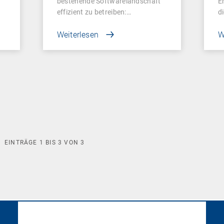
bestehende Softwarelandschaft
E
effizient zu betreiben:…
d
Weiterlesen
W
EINTRÄGE
1
BIS
3
VON
3