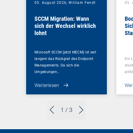
05. August 2026,
William Fendt
05.
SCCM Migration: Wann
Boo
sich der Wechsel wirklich
Sic
lohnt
Sta
ent
Microsoft SCCM (jetzt MECM) ist seit
langem das Rückgrat des Endpoint
Ein L
Managements. Da sich die
stoc
Umgebungen…
plötz
Weiterlesen
Wei
1
/ 3