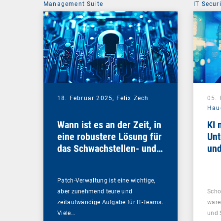
Management Suite
IT Secur
18. Februar 2025,
Felix Zech
05.
Hau
Wann ist es an der Zeit, in
KI 
eine robustere Lösung für
Unt
das Schwachstellen- und
und
Patch-Management zu
investieren?
Patch-Verwaltung ist eine wichtige,
aber zunehmend teure und
Scho
zeitaufwändige Aufgabe für IT-Teams.
ware
Viele…
und 