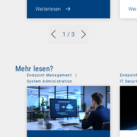
Weiterlesen
Wei
1
/ 3
Mehr lesen?
Endpoint Management
|
Endpoin
System Administration
IT Secur