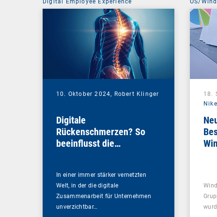
Digital Employee Experience
OS/Win
10. Oktober 2024,
Robert Klinger
18.
Nike
Digitale
Neu
Rückenschmerzen? So
Bes
beeinflusst die
Wi
Netzwerkperformance
Ihre DEX-Strategie
In einer immer stärker vernetzten
Welt, in der die digitale
Wind
Zusammenarbeit für Unternehmen
Grup
unverzichtbar…
wurd