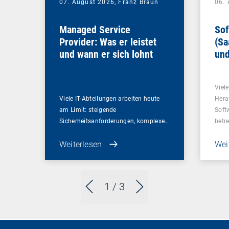
07. August 2026,
Franz Braun
06.
Managed Service
Sof
Provider: Was er leistet
(Sa
und wann er sich lohnt
und
Un
Viel
Viele IT-Abteilungen arbeiten heute
Hera
am Limit: steigende
Soft
Sicherheitsanforderungen, komplexe…
betr
Weiterlesen
Wei
1
/ 3