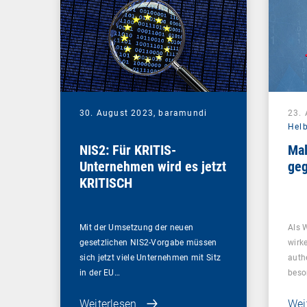
30. August 2023,
baramundi
23.
Hel
NIS2: Für KRITIS-
Mal
Unternehmen wird es jetzt
geg
KRITISCH
Mit der Umsetzung der neuen
Als 
gesetzlichen NIS2-Vorgabe müssen
wirk
sich jetzt viele Unternehmen mit Sitz
auth
in der EU…
beso
Weiterlesen
Wei