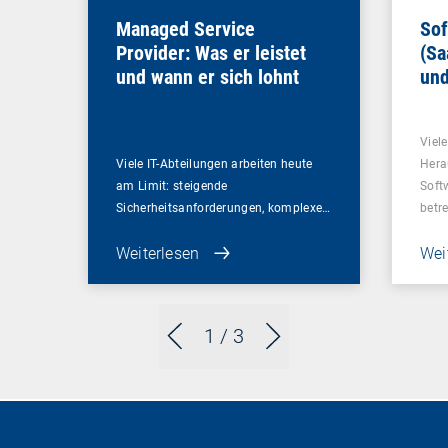
Managed Service
Sof
Provider: Was er leistet
(Sa
und wann er sich lohnt
und
Un
Viel
Viele IT-Abteilungen arbeiten heute
Hera
am Limit: steigende
Soft
Sicherheitsanforderungen, komplexe…
betr
Weiterlesen
Wei
1
/ 3