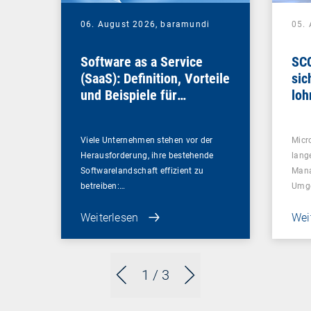
06. August 2026,
baramundi
05.
Software as a Service
SCC
(SaaS): Definition, Vorteile
sic
und Beispiele für
loh
Unternehmen
Viele Unternehmen stehen vor der
Micr
Herausforderung, ihre bestehende
lang
Softwarelandschaft effizient zu
Mana
betreiben:…
Umg
Weiterlesen
Wei
1
/ 3