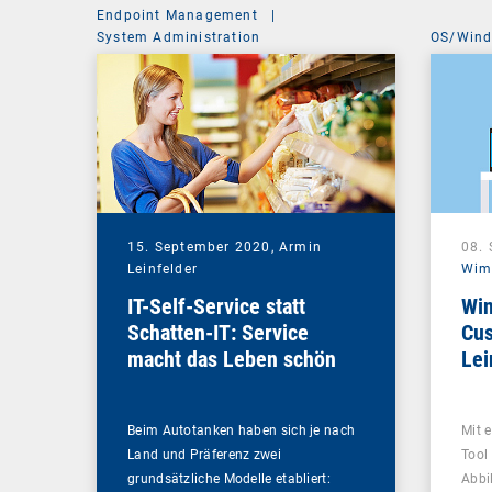
Endpoint Management
|
System Administration
OS/Win
15. September 2020,
Armin
08.
Leinfelder
Wim
IT-Self-Service statt
Win
Schatten-IT: Service
Cus
macht das Leben schön
Le
Beim Autotanken haben sich je nach
Mit 
Land und Präferenz zwei
Tool
grundsätzliche Modelle etabliert:
Abbi