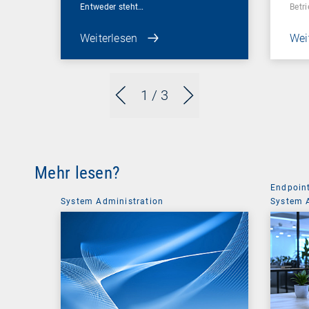
Entweder steht…
Betr
Weiterlesen
Wei
1
/ 3
Mehr lesen?
Endpoin
System Administration
System 