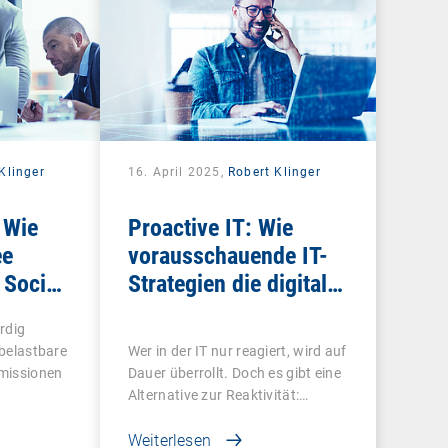
Klinger
16. April 2025,
Robert Klinger
 Wie
Proactive IT: Wie
ee
vorausschauende IT-
 Social-
Strategien die digitale
messbar
Mitarbeitererfahrung
rdig
revolutionieren
 belastbare
Wer in der IT nur reagiert, wird auf
missionen
Dauer überrollt. Doch es gibt eine
Alternative zur Reaktivität:…
Weiterlesen