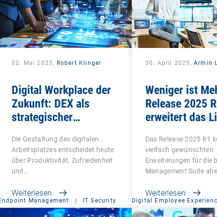
02. Mai 2025,
Robert Klinger
30. April 2025,
Armin L
Digital Workplace der
Weniger ist Meh
Zukunft: DEX als
Release 2025 
strategischer
erweitert das L
Gamechanger für
Management u
Die Gestaltung des digitalen
Das Release 2025 R1 
Unternehmen
macht Schluss 
Arbeitsplatzes entscheidet heute
vielfach gewünschten
Altlasten
über Produktivität, Zufriedenheit
Erweiterungen für die
und…
Management Suite abe
Weiterlesen
Weiterlesen
Endpoint Management
|
IT Security
Digital Employee Experien