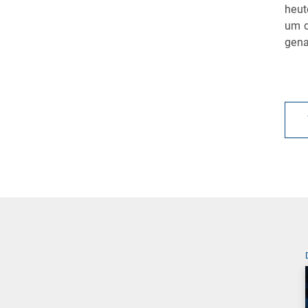
heut
um d
gena