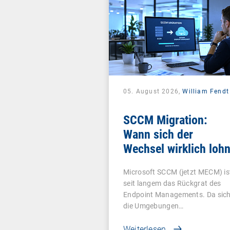
05. August 2026,
William Fendt
SCCM Migration:
Wann sich der
Wechsel wirklich lohn
Microsoft SCCM (jetzt MECM) is
seit langem das Rückgrat des
Endpoint Managements. Da sic
die Umgebungen…
Weiterlesen