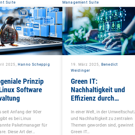
t Suite
Management Suite
ril 2025,
Hanno Scheppig
19. März 2025,
Benedict
Weidinger
geniale Prinzip
Green IT:
Linux Software
Nachhaltigkeit und
waltung
Effizienz durch
intelligentes Endpoint
s seit Anfang der 90er
In einer Welt, in der Umweltschut
Management
gibt es bei Linux
und Nachhaltigkeit zu zentralen
annte Paketmanager für
Themen geworden sind, gewinnt
re. Diese Art der…
Green IT…