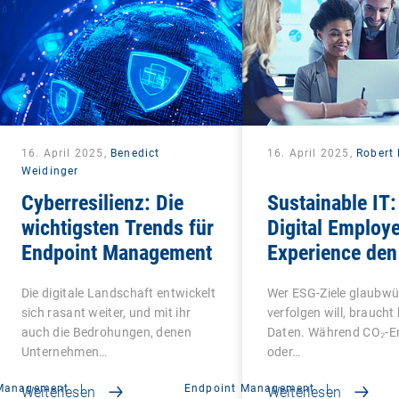
16. April 2025,
Benedict
16. April 2025,
Robert 
Weidinger
Cyberresilienz: Die
Sustainable IT:
wichtigsten Trends für
Digital Employ
Endpoint Management
Experience den
Faktor in ESG 
Die digitale Landschaft entwickelt
Wer ESG-Ziele glaubwü
macht
sich rasant weiter, und mit ihr
verfolgen will, braucht
auch die Bedrohungen, denen
Daten. Während CO₂-E
Unternehmen…
oder…
 Management
|
Endpoint Management
|
Weiterlesen
Weiterlesen