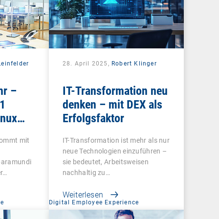
einfelder
28. April 2025,
Robert Klinger
r –
IT-Transformation neu
R1
denken – mit DEX als
inux
Erfolgsfaktor
nd
kommt mit
IT-Transformation ist mehr als nur
mit
neue Technologien einzuführen –
 baramundi
sie bedeutet, Arbeitsweisen
r…
nachhaltig zu…
Weiterlesen
ce
Digital Employee Experience