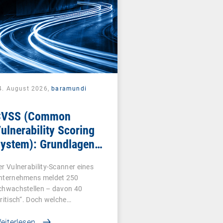
4. August 2026,
baramundi
CVSS (Common
ulnerability Scoring
ystem): Grundlagen
ür die
er Vulnerability-Scanner eines
chwachstellenbewertung
nternehmens meldet 250
chwachstellen – davon 40
kritisch“. Doch welche…
eiterlesen