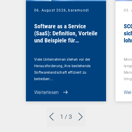
06. August 2026,
baramundi
05.
Software as a Service
SCC
(SaaS): Definition, Vorteile
sic
und Beispiele für
loh
Unternehmen
Viele Unternehmen stehen vor der
Micr
Herausforderung, ihre bestehende
lang
Softwarelandschaft effizient zu
Mana
betreiben:…
Umg
Weiterlesen
Wei
1
/ 3