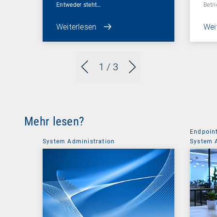
Entweder steht…
Betr
Weiterlesen
Wei
1
/ 3
Mehr lesen?
Endpoin
System Administration
System 