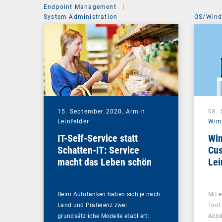
Endpoint Management
|
System Administration
OS/Win
15. September 2020,
Armin
08.
Leinfelder
Wim
IT-Self-Service statt
Win
Schatten-IT: Service
Cus
macht das Leben schön
Le
Beim Autotanken haben sich je nach
Mit 
Land und Präferenz zwei
Tool
grundsätzliche Modelle etabliert:
Abbi