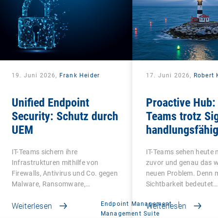
19. Juni 2026,
Frank Heider
17. Juni 2026,
Robert 
Unified Endpoint
Proactive Hub: 
Security: Schutz durch
Teams trotz Sig
UEM
handlungsfähi
werden
IT-Teams sichern ihre
IT-Teams sehen heute m
Infrastrukturen mithilfe von
zuvor und genau das 
Firewalls, Antivirus und Co. gegen
neuen Problem. Denn 
Malware, Ransomware,…
Sichtbarkeit bedeutet…
Endpoint Management
|
Weiterlesen
Weiterlesen
Management Suite