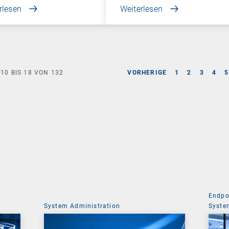
rlesen
Weiterlesen
E
10
BIS
18
VON
132
VORHERIGE
1
2
3
4
5
Endpo
System Administration
Syste