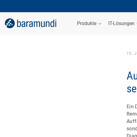
Produkte
IT-Lösungen
15. J
Au
se
Ein 
Reme
Auff
sond
Diag