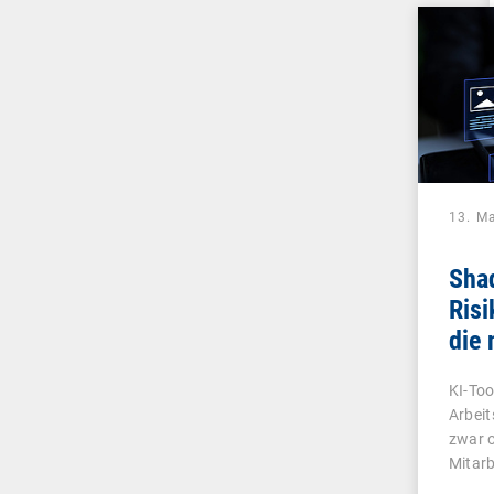
13. M
Sha
Ris
die 
Scha
KI-Too
Arbeit
zwar o
Mitar