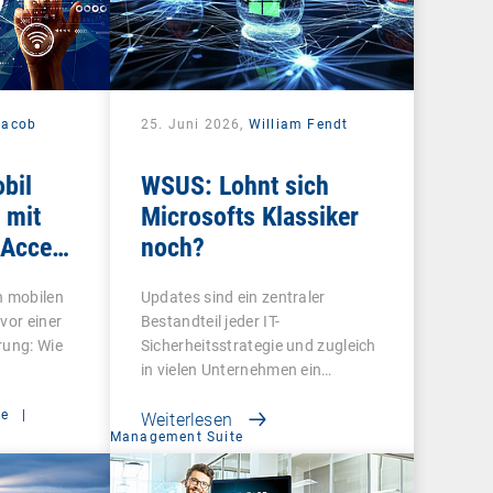
Jacob
25. Juni 2026,
William Fendt
bil
WSUS: Lohnt sich
 mit
Microsofts Klassiker
 Access
noch?
n mobilen
Updates sind ein zentraler
vor einer
Bestandteil jeder IT-
rung: Wie
Sicherheitsstrategie und zugleich
in vielen Unternehmen ein…
ce
|
Weiterlesen
Management Suite