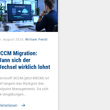
5. August 2026,
William Fendt
CCM Migration:
ann sich der
echsel wirklich lohnt
icrosoft SCCM (jetzt MECM) ist
eit langem das Rückgrat des
ndpoint Managements. Da sich
ie Umgebungen…
eiterlesen