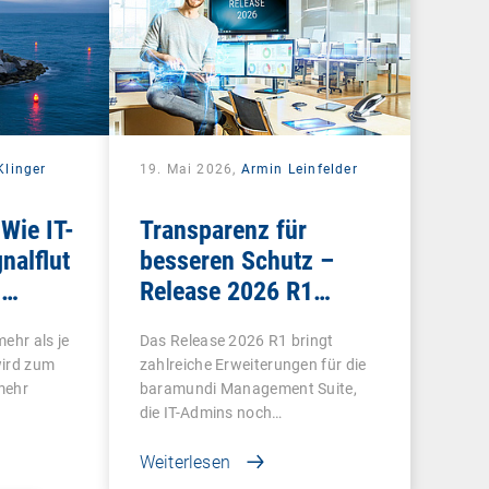
Klinger
19. Mai 2026,
Armin Leinfelder
Wie IT-
Transparenz für
nalflut
besseren Schutz –
g
Release 2026 R1
bringt Klarheit in viele
ehr als je
Das Release 2026 R1 bringt
Bereiche
wird zum
zahlreiche Erweiterungen für die
mehr
baramundi Management Suite,
die IT-Admins noch…
Weiterlesen