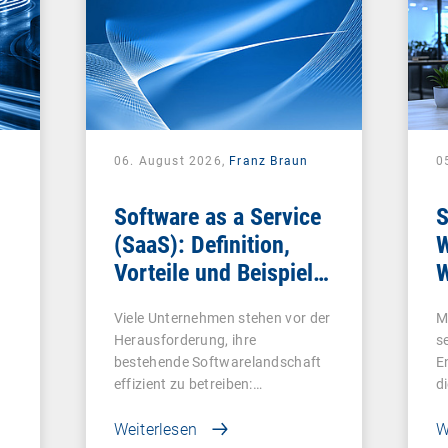
06. August 2026,
Franz Braun
0
Software as a Service
S
(SaaS): Definition,
W
Vorteile und Beispiele
W
für Unternehmen
Viele Unternehmen stehen vor der
M
Herausforderung, ihre
s
bestehende Softwarelandschaft
E
effizient zu betreiben:…
d
Weiterlesen
W