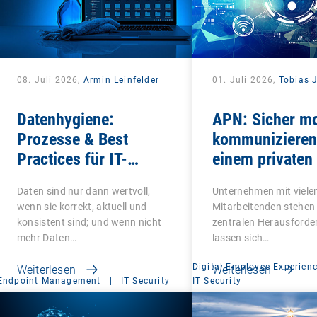
08. Juli 2026,
Armin Leinfelder
01. Juli 2026,
Tobias 
Datenhygiene:
APN: Sicher mo
Prozesse & Best
kommunizieren
Practices für IT-
einem privaten
Admins
Point Name
Daten sind nur dann wertvoll,
Unternehmen mit viele
wenn sie korrekt, aktuell und
Mitarbeitenden stehen 
konsistent sind; und wenn nicht
zentralen Herausforde
mehr Daten…
lassen sich…
Digital Employee Experien
Weiterlesen
Weiterlesen
Endpoint Management
|
IT Security
IT Security