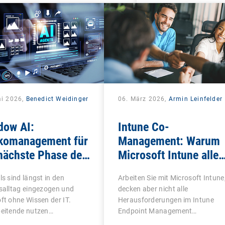
ai 2026,
Benedict Weidinger
06. März 2026,
Armin Leinfelder
dow AI:
Intune Co-
ikomanagement für
Management: Warum
nächste Phase der
Microsoft Intune allei
tten-IT
oft nicht reicht
ls sind längst in den
Arbeiten Sie mit Microsoft Intune
salltag eingezogen und
decken aber nicht alle
ft ohne Wissen der IT.
Herausforderungen im Intune
beitende nutzen…
Endpoint Management…