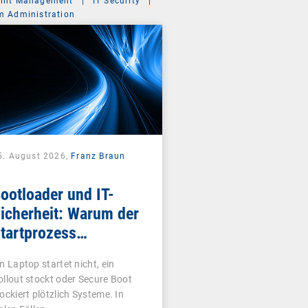
int Management
|
IT Security
|
m Administration
5. August 2026,
Franz Braun
ootloader und IT-
icherheit: Warum der
tartprozess
ntscheidend ist
in Laptop startet nicht, ein
ollout stockt oder Secure Boot
lockiert plötzlich Systeme. In