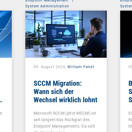
Endpoint Management
|
Endpo
System Administration
Syste
05. August 2026,
William Fendt
0
SCCM Migration:
B
Wann sich der
S
e
Wechsel wirklich lohnt
S
e
er
Microsoft SCCM (jetzt MECM) ist
E
seit langem das Rückgrat des
R
Endpoint Managements. Da sich
b