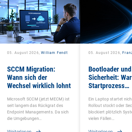
05. August 2026,
William Fendt
05. August 2026,
Fran
SCCM Migration:
Bootloader und
Wann sich der
Sicherheit: Wa
Wechsel wirklich lohnt
Startprozess
entscheidend is
Microsoft SCCM (jetzt MECM) ist
Ein Laptop startet nicht
seit langem das Rückgrat des
Rollout stockt oder Se
Endpoint Managements. Da sich
blockiert plötzlich Sys
die Umgebungen…
vielen Fällen…
Weiterlesen
Weiterlesen