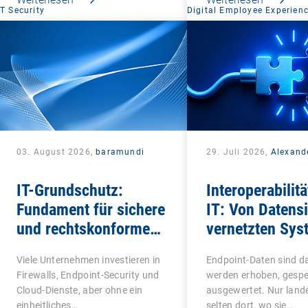
IT Security
Digital Employee Experien
03. August 2026,
baramundi
29. Juli 2026,
Alexand
IT-Grundschutz:
Interoperabilitä
Fundament für sichere
IT: Von Datensi
und rechtskonforme
vernetzten Sys
IT-Infrastrukturen
Viele Unternehmen investieren in
Endpoint-Daten sind da
Firewalls, Endpoint-Security und
werden erhoben, gespe
Cloud-Dienste, aber ohne ein
ausgewertet. Nur lande
einheitliches…
selten dort, wo sie…