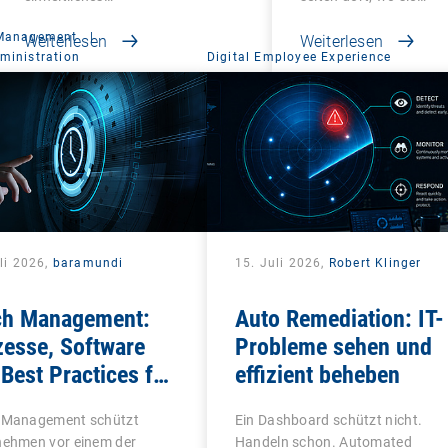
 Management
|
Weiterlesen
Weiterlesen
ministration
Digital Employee Experience
li 2026,
baramundi
15. Juli 2026,
Robert Klinger
ch Management:
Auto Remediation: IT-
zesse, Software
Probleme sehen und
Best Practices für
effizient beheben
Teams
 Management schützt
Ein Dashboard schützt nicht.
nehmen vor einem der
Handeln schon. Automated