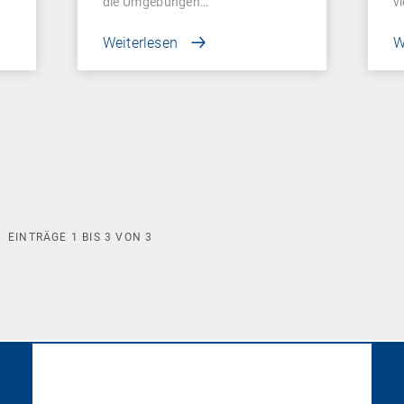
die Umgebungen…
v
Weiterlesen
W
EINTRÄGE
1
BIS
3
VON
3