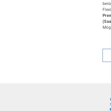
berü
Flex
Pre
(Sa
Mögl