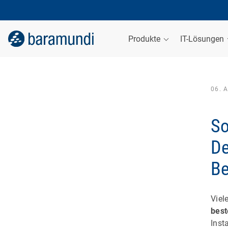
Produkte
IT-Lösungen
06. 
So
De
Be
Viel
best
Inst