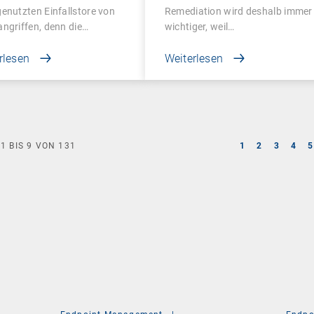
enutzten Einfallstore von
Remediation wird deshalb immer
ngriffen, denn die…
wichtiger, weil…
rlesen
Weiterlesen
E
1
BIS
9
VON
131
1
2
3
4
5