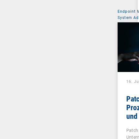
Endpoint
System Ad
16. Ju
Pat
Pro
und 
IT-
Patch
Unter