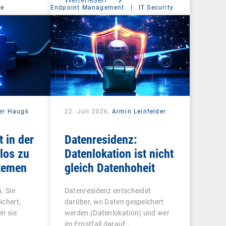
ce
Endpoint Management
|
IT Security
er Haugk
22. Juli 2026,
Armin Leinfelder
t in der
Datenresidenz:
los zu
Datenlokation ist nicht
temen
gleich Datenhoheit
. Sie
Datenresidenz entscheidet
ichert,
darüber, wo Daten gespeichert
n sie
werden (Datenlokation) und wer
im Ernstfall darauf…