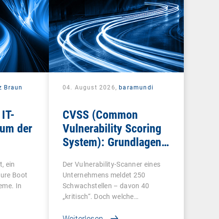
z Braun
04. August 2026,
baramundi
 IT-
CVSS (Common
rum der
Vulnerability Scoring
System): Grundlagen
t
für die
, ein
Der Vulnerability-Scanner eines
Schwachstellenbewertung
cure Boot
Unternehmens meldet 250
teme. In
Schwachstellen – davon 40
„kritisch“. Doch welche…
Weiterlesen