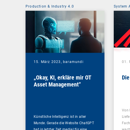
Production & Industry 4.0
System 
15. März 2023,
baramundi
01.
„Okay, KI, erkläre mir OT
Die
Asset Management“
Von 
Künstliche Intelligenz ist in aller
Lief
Munde. Gerade die Website ChatGPT
Fach
hat in letzter Zeit medial für eine…
wach