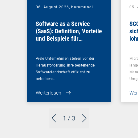
06. August 2026,
baramundi
05.
Software as a Service
SCC
(SaaS): Definition, Vorteile
sic
und Beispiele für
loh
Unternehmen
Viele Unternehmen stehen vor der
Micr
Herausforderung, ihre bestehende
lang
Softwarelandschaft effizient zu
Mana
betreiben:…
Umg
Weiterlesen
Wei
1
/ 3