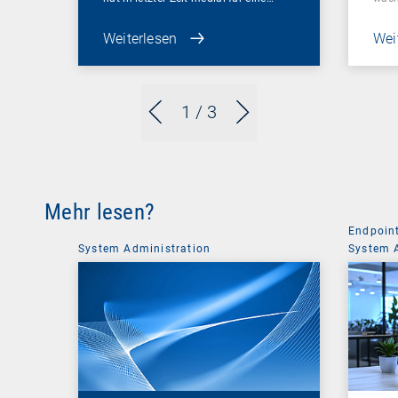
digi
Weiterlesen
Wei
1
/ 3
Mehr lesen?
Endpoin
System Administration
System 