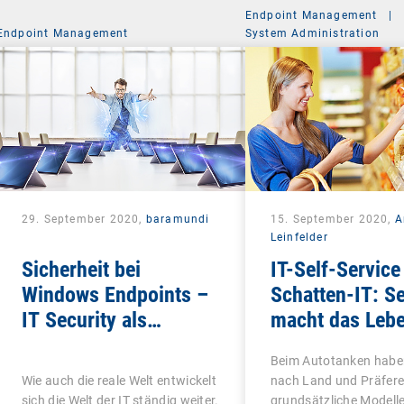
Endpoint Management
|
Endpoint Management
System Administration
29. September 2020,
baramundi
15. September 2020,
A
Leinfelder
Sicherheit bei
IT-Self-Service 
Windows Endpoints –
Schatten-IT: Se
IT Security als
macht das Leb
ganzheitliches
schön
Beim Autotanken haben
Konzept
Wie auch die reale Welt entwickelt
nach Land und Präfere
sich die Welt der IT ständig weiter.
grundsätzliche Modelle 