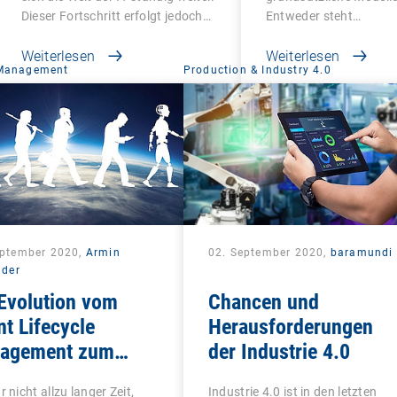
Dieser Fortschritt erfolgt jedoch…
Entweder steht…
Weiterlesen
Weiterlesen
 Management
Production & Industry 4.0
eptember 2020,
Armin
02. September 2020,
baramundi
lder
Evolution vom
Chancen und
nt Lifecycle
Herausforderungen
agement zum
der Industrie 4.0
ied Endpoint
r nicht allzu langer Zeit,
Industrie 4.0 ist in den letzten