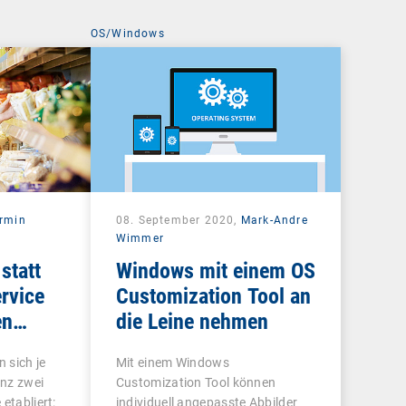
OS/Windows
rmin
08. September 2020,
Mark-Andre
Wimmer
statt
Windows mit einem OS
rvice
Customization Tool an
en
die Leine nehmen
 sich je
Mit einem Windows
nz zwei
Customization Tool können
etabliert:
individuell angepasste Abbilder