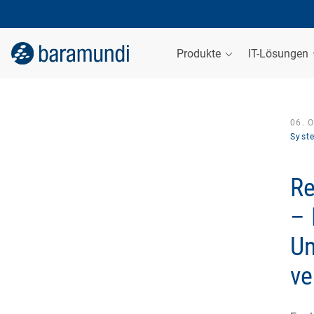
Produkte
IT-Lösungen
06. 
Syst
Re
– 
Un
ve