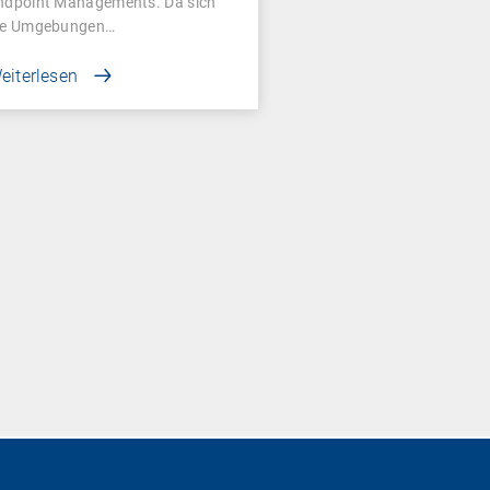
ndpoint Managements. Da sich
ie Umgebungen…
eiterlesen