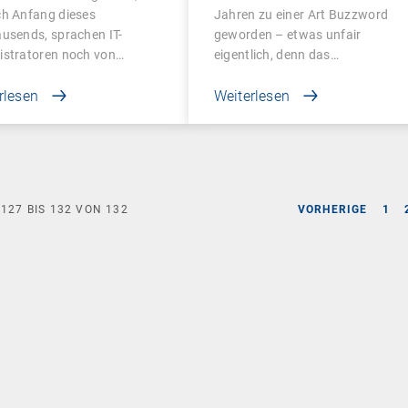
agement
ch Anfang dieses
Jahren zu einer Art Buzzword
usends, sprachen IT-
geworden – etwas unfair
istratoren noch von…
eigentlich, denn das…
rlesen
Weiterlesen
E
127
BIS
132
VON
132
VORHERIGE
1