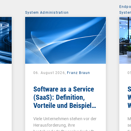
Endpo
System Administration
Syste
06. August 2026,
Franz Braun
0
Software as a Service
S
(SaaS): Definition,
W
Vorteile und Beispiele
W
für Unternehmen
Viele Unternehmen stehen vor der
M
Herausforderung, ihre
s