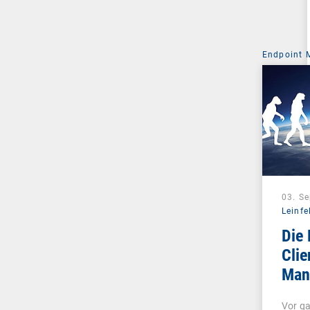
Endpoint
03. S
Leinfe
Die 
Clie
Man
Unif
Vor ga