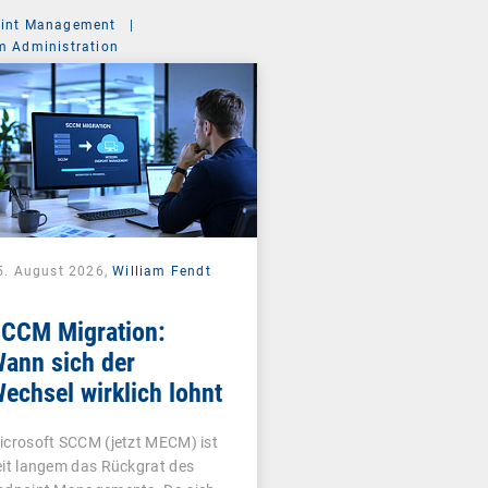
int Management
|
m Administration
5. August 2026,
William Fendt
CCM Migration:
ann sich der
echsel wirklich lohnt
icrosoft SCCM (jetzt MECM) ist
eit langem das Rückgrat des