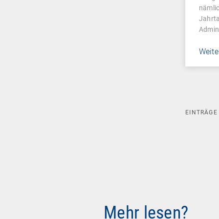
Man
nämli
Jahrta
Admin
Weite
EINTRÄG
Mehr lesen?