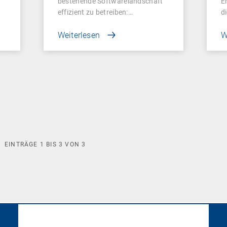
bestehende Softwarelandschaft
E
effizient zu betreiben:…
d
Weiterlesen
W
EINTRÄGE
1
BIS
3
VON
3