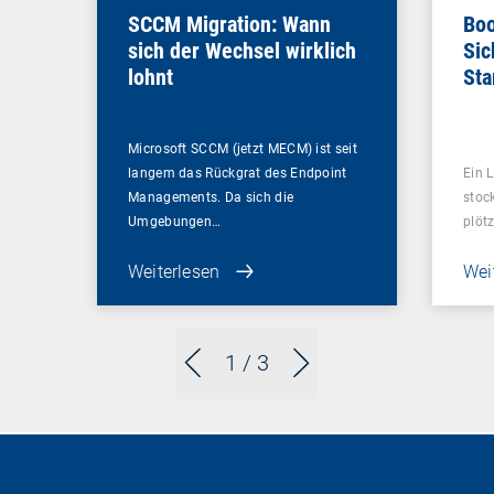
SCCM Migration: Wann
Boo
sich der Wechsel wirklich
Sic
lohnt
Sta
ent
Microsoft SCCM (jetzt MECM) ist seit
langem das Rückgrat des Endpoint
Ein L
Managements. Da sich die
stoc
Umgebungen…
plötz
Weiterlesen
Wei
1
/ 3