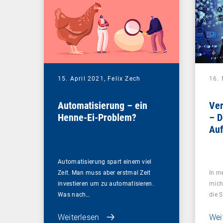
15. April 2021,
Felix Zech
16.
Automatisierung – ein
Ver
Henne-Ei-Problem?
– D
Auf
akt
Automatisierung spart einem viel
Zeit. Man muss aber erstmal Zeit
In m
investieren um zu automatisieren.
mich
Was nach…
die 
Weiterlesen
Wei