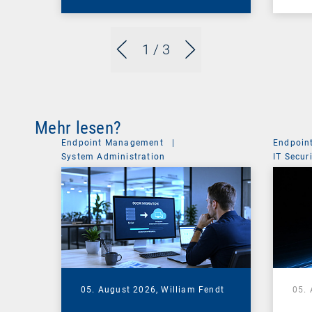
1
/ 3
Mehr lesen?
Endpoint Management
|
Endpoin
System Administration
IT Secur
05. August 2026,
William Fendt
05.