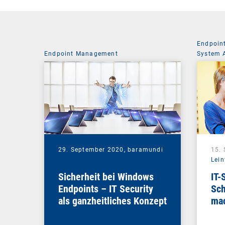
Endpoin
Endpoint Management
System 
29. September 2020,
baramundi
15.
Lein
Sicherheit bei Windows
IT-
Endpoints – IT Security
Sch
als ganzheitliches Konzept
mac