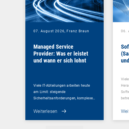
07. August 2026,
Franz Braun
06.
Managed Service
Sof
Provider: Was er leistet
(Sa
und wann er sich lohnt
und
Un
Viel
Viele IT-Abteilungen arbeiten heute
Hera
am Limit: steigende
Soft
Sicherheitsanforderungen, komplexe…
betr
Weiterlesen
Wei