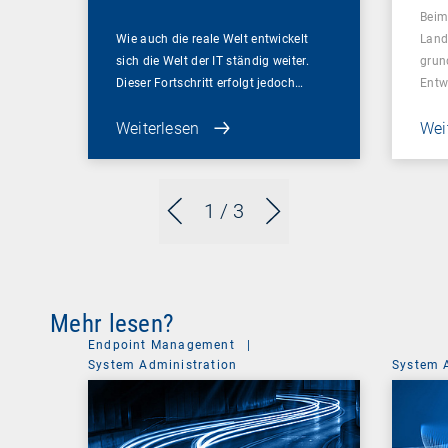
Beim
Wie auch die reale Welt entwickelt
Land
sich die Welt der IT ständig weiter.
grun
Dieser Fortschritt erfolgt jedoch…
Entw
Weiterlesen
Wei
1
/ 3
Mehr lesen?
Endpoint Management
|
System Administration
System 