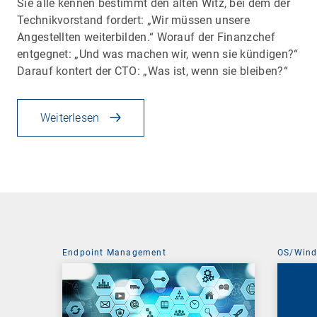
Sie alle kennen bestimmt den alten Witz, bei dem der
Technikvorstand fordert: „Wir müssen unsere
Angestellten weiterbilden.“ Worauf der Finanzchef
entgegnet: „Und was machen wir, wenn sie kündigen?“
Darauf kontert der CTO: „Was ist, wenn sie bleiben?“
Weiterlesen
Endpoint Management
OS/Win