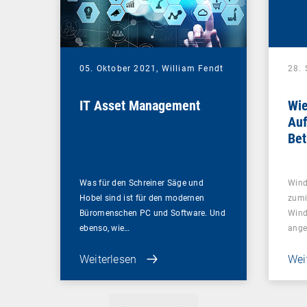
05. Oktober 2021,
William Fendt
28.
IT Asset Management
Wie
Auf
Bet
min
Was für den Schreiner Säge und
Wind
Hobel sind ist für den modernen
zumi
Büromenschen PC und Software. Und
Wind
ebenso, wie…
ange
Weiterlesen
Wei