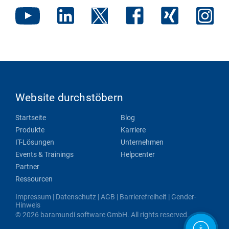
Website durchstöbern
Startseite
Blog
Produkte
Karriere
IT-Lösungen
Unternehmen
Events & Trainings
Helpcenter
Partner
Ressourcen
Impressum
|
Datenschutz
|
AGB
|
Barrierefreiheit
|
Gender-
Hinweis
© 2026 baramundi software GmbH. All rights reserved.