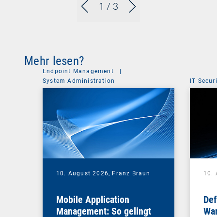
1
/ 3
Mehr lesen?
Endpoint Management
|
System Administration
IT Secur
10. August 2026,
Franz Braun
10.
Mobile Application
Def
Management: So gelingt
War