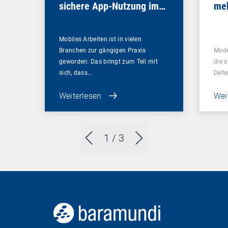
sichere App-Nutzung im
meh
Unternehmen
bra
Mobiles Arbeiten ist in vielen
Branchen zur gängigen Praxis
Mode
geworden: Das bringt zum Teil mit
die s
sich, dass…
Defe
Weiterlesen
Wei
1
/ 3