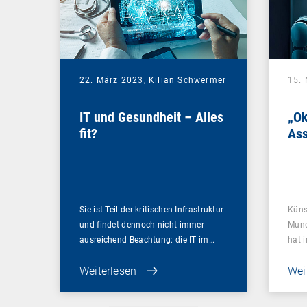
22. März 2023,
Kilian Schwermer
15.
IT und Gesundheit – Alles
„Ok
fit?
As
Sie ist Teil der kritischen Infrastruktur
Künst
und findet dennoch nicht immer
Mund
ausreichend Beachtung: die IT im…
hat i
Weiterlesen
Wei