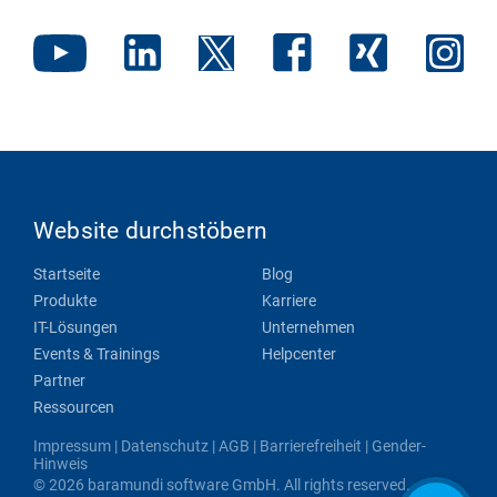
Website durchstöbern
Startseite
Blog
Produkte
Karriere
IT-Lösungen
Unternehmen
Events & Trainings
Helpcenter
Partner
Ressourcen
Impressum
|
Datenschutz
|
AGB
|
Barrierefreiheit
|
Gender-
Hinweis
© 2026 baramundi software GmbH. All rights reserved.