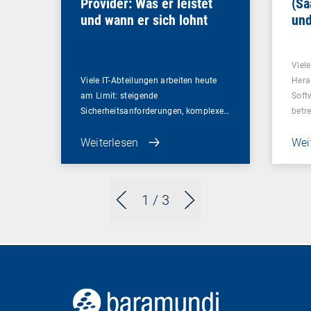
Provider: Was er leistet
(Sa
und wann er sich lohnt
und
Un
Viel
Viele IT-Abteilungen arbeiten heute
Hera
am Limit: steigende
Soft
Sicherheitsanforderungen, komplexe…
betr
Weiterlesen
Wei
1
/ 3