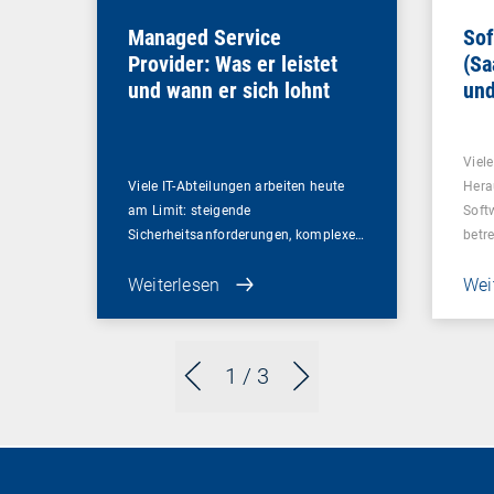
Managed Service
Sof
Provider: Was er leistet
(Sa
und wann er sich lohnt
und
Un
Viel
Viele IT-Abteilungen arbeiten heute
Hera
am Limit: steigende
Soft
Sicherheitsanforderungen, komplexe…
betr
Weiterlesen
Wei
1
/ 3