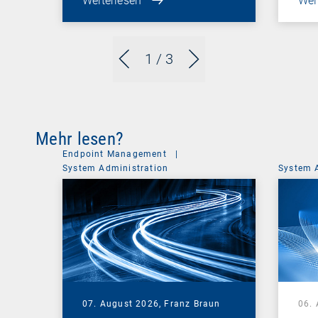
Weiterlesen
Wei
1
/ 3
Mehr lesen?
Endpoint Management
|
System Administration
System 
07. August 2026,
Franz Braun
06.