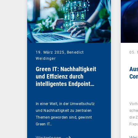
19. März 2025,
Benedict
05.
Weidinger
Green IT: Nachhaltigkeit
Aus
und Effizienz durch
Com
intelligentes Endpoint
Management
In einer Welt, in der Umweltschutz
Vorh
und Nachhaltigkeit zu zentralen
schw
Themen geworden sind, gewinnt
die 
Green IT…
Fixp