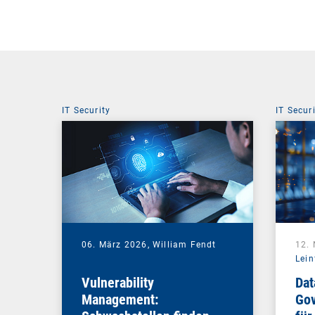
IT Security
IT Secur
06. März 2026,
William Fendt
12.
Lein
Vulnerability
Dat
Management:
Gov