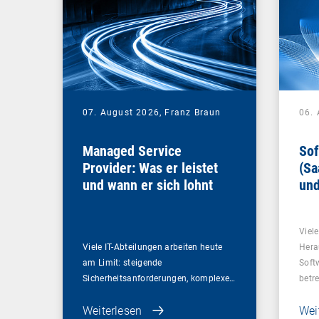
07. August 2026,
Franz Braun
06.
Managed Service
Sof
Provider: Was er leistet
(Sa
und wann er sich lohnt
und
Un
Viel
Viele IT-Abteilungen arbeiten heute
Hera
am Limit: steigende
Soft
Sicherheitsanforderungen, komplexe…
betr
Weiterlesen
Wei