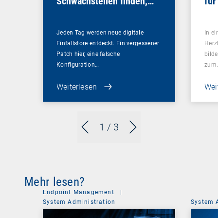
Schwachstellen finden,
für
bevor es andere tun
Sou
Jeden Tag werden neue digitale
In ei
Einfallstore entdeckt. Ein vergessener
Herz
Patch hier, eine falsche
bilde
Konfiguration…
zum
Weiterlesen
Wei
1
/ 3
Mehr lesen?
Endpoint Management
|
System Administration
System 