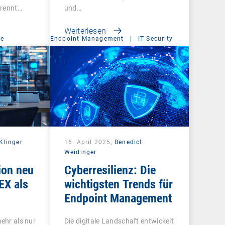
trennt…
und…
Weiterlesen
ce
Endpoint Management
|
IT Security
Klinger
16. April 2025,
Benedict
Weidinger
ion neu
Cyberresilienz: Die
EX als
wichtigsten Trends für
Endpoint Management
mehr als nur
Die digitale Landschaft entwickelt