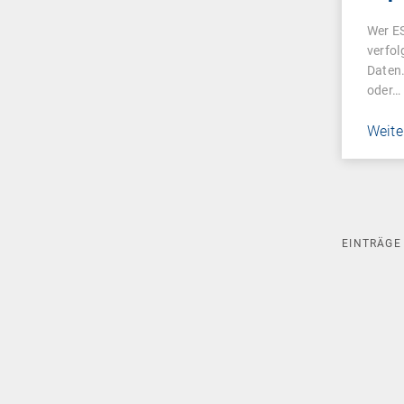
Fak
Wer E
mac
verfol
Daten
oder…
Weite
EINTRÄG