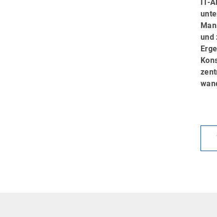
IT-A
unte
Mana
und 
Erge
Kons
zent
wand