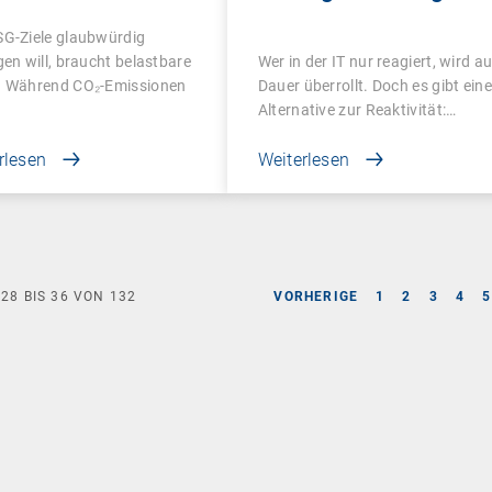
tor in ESG messbar
Mitarbeitererfahrung
SG-Ziele glaubwürdig
ht
revolutionieren
gen will, braucht belastbare
Wer in der IT nur reagiert, wird au
. Während CO₂-Emissionen
Dauer überrollt. Doch es gibt eine
Alternative zur Reaktivität:…
rlesen
Weiterlesen
E
28
BIS
36
VON
132
VORHERIGE
1
2
3
4
5