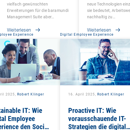
macht Schluss mit
vielfach gewünschten
neue Technologien ein
Altlasten
Erweiterungen für die baramundi
sie bedeutet, Arbeitsw
Management Suite aber…
nachhaltig zu…
Weiterlesen
Weiterlesen
ployee Experience
Digital Employee Experience
ril 2025,
Robert Klinger
16. April 2025,
Robert Klinger
ainable IT: Wie
Proactive IT: Wie
tal Employee
vorausschauende IT-
rience den Social-
Strategien die digitale