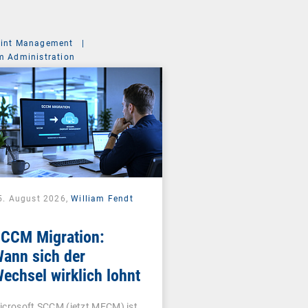
int Management
|
m Administration
5. August 2026,
William Fendt
CCM Migration:
ann sich der
echsel wirklich lohnt
icrosoft SCCM (jetzt MECM) ist