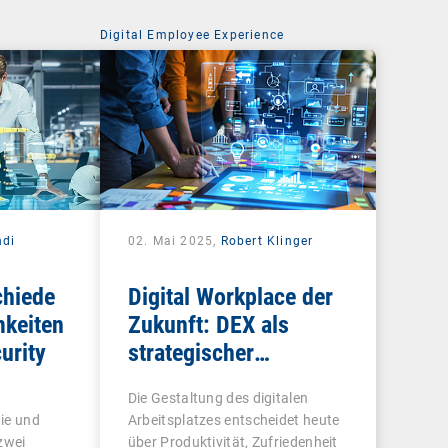
Digital Employee Experience
di
02. Mai 2025,
Robert Klinger
chiede
Digital Workplace der
keiten
Zukunft: DEX als
urity
strategischer
Gamechanger für
Die Gestaltung des digitalen
Unternehmen
ie und
Arbeitsplatzes entscheidet heute
zwei
über Produktivität, Zufriedenheit