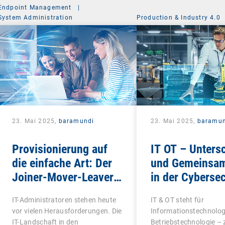
Endpoint Management
|
System Administration
Production & Industry 4.0
23. Mai 2025,
baramundi
23. Mai 2025,
baramun
Provisionierung auf
IT OT – Unters
die einfache Art: Der
und Gemeinsam
Joiner-Mover-Leaver-
in der Cybersec
Prozess
IT-Administratoren stehen heute
IT & OT steht für
vor vielen Herausforderungen. Die
Informationstechnolog
IT-Landschaft in den
Betriebstechnologie – 