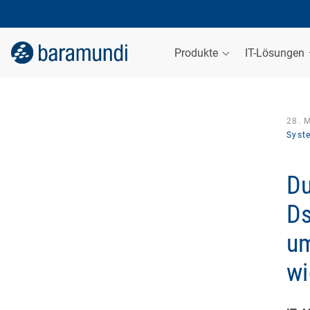
Produkte
IT-Lösungen
28. 
Syst
Du
Ds
u
wi