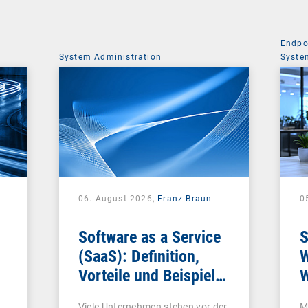
Endpo
System Administration
Syste
06. August 2026,
Franz Braun
0
Software as a Service
S
(SaaS): Definition,
W
Vorteile und Beispiele
W
für Unternehmen
Viele Unternehmen stehen vor der
M