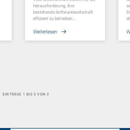
Herausforderung, ihre
s
bestehende Softwarelandschaft
E
effizient zu betreiben:…
d
Weiterlesen
W
EINTRÄGE
1
BIS
3
VON
3