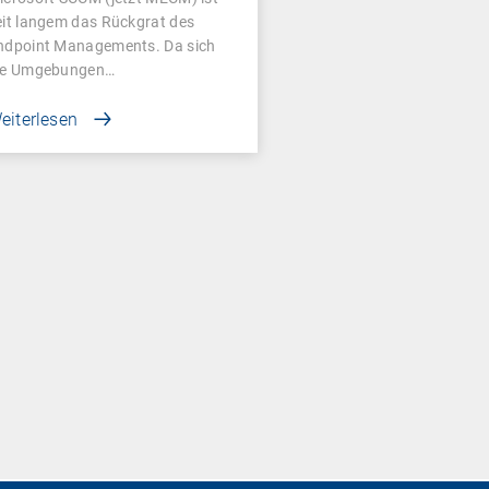
eit langem das Rückgrat des
ndpoint Managements. Da sich
ie Umgebungen…
eiterlesen