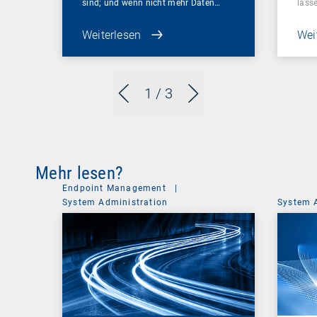
sind; und wenn nicht mehr Daten…
lass
Weiterlesen
Wei
1
/ 3
Mehr lesen?
Endpoint Management
|
System Administration
System 