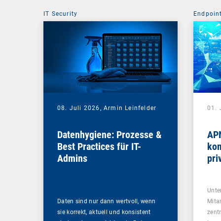
IT Security
Endpoin
08. Juli 2026,
Armin Leinfelder
01. 
Datenhygiene: Prozesse &
APN
Best Practices für IT-
kom
Admins
pri
Na
Unte
Daten sind nur dann wertvoll, wenn
Mita
sie korrekt, aktuell und konsistent
zent