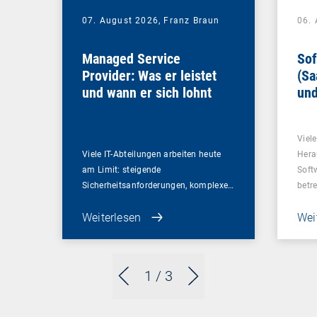
07. August 2026,
Franz Braun
06.
Managed Service
Sof
Provider: Was er leistet
(Sa
und wann er sich lohnt
und
Un
Viel
Viele IT-Abteilungen arbeiten heute
Hera
am Limit: steigende
Soft
Sicherheitsanforderungen, komplexe…
betr
Weiterlesen
Wei
1
/ 3