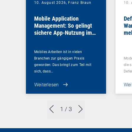
10. August 2026,
Franz Braun
10.
Mobile Application
Def
Management: So gelingt
War
sichere App-Nutzung im
meh
Unternehmen
bra
Mobiles Arbeiten ist in vielen
Branchen zur gängigen Praxis
Mode
geworden: Das bringt zum Teil mit
die s
sich, dass…
Defe
Weiterlesen
Wei
1
/ 3