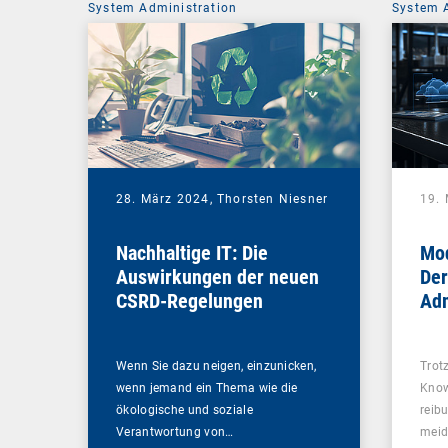
System Administration
System 
28. März 2024,
Thorsten Niesner
19.
Nachhaltige IT: Die
Mod
Auswirkungen der neuen
Der
CSRD-Regelungen
Ad
Wenn Sie dazu neigen, einzunicken,
Trotz
wenn jemand ein Thema wie die
Know
ökologische und soziale
reib
Verantwortung von…
mei