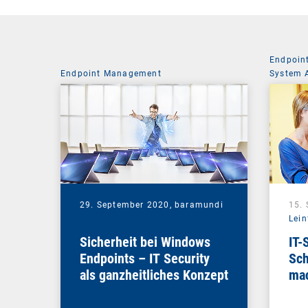
Endpoin
Endpoint Management
System 
29. September 2020,
baramundi
15.
Lein
Sicherheit bei Windows
IT-
Endpoints – IT Security
Sch
als ganzheitliches Konzept
mac