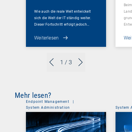
Beim
Wie auch die reale Welt entwickelt
Land
sich die Welt der IT ständig weiter.
grun
Dieser Fortschritt erfolgt jedoch…
Entw
Weiterlesen
Wei
1
/ 3
Mehr lesen?
Endpoint Management
|
System Administration
System 