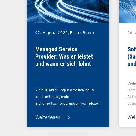
07. August 2026,
Franz Braun
06.
Managed Service
Sof
Provider: Was er leistet
(Sa
und wann er sich lohnt
und
Un
Viel
Viele IT-Abteilungen arbeiten heute
Hera
am Limit: steigende
Soft
Sicherheitsanforderungen, komplexe…
betr
Weiterlesen
Wei