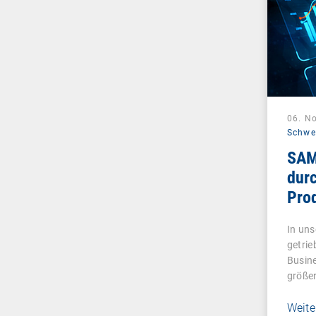
06. N
Schwe
SAM
dur
Prod
In uns
getrie
Busine
größe
Weite