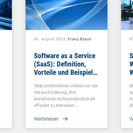
06. August 2026,
Franz Braun
0
Software as a Service
S
(SaaS): Definition,
W
Vorteile und Beispiele
W
für Unternehmen
Viele Unternehmen stehen vor der
M
Herausforderung, ihre
s
bestehende Softwarelandschaft
E
effizient zu betreiben:…
d
Weiterlesen
W