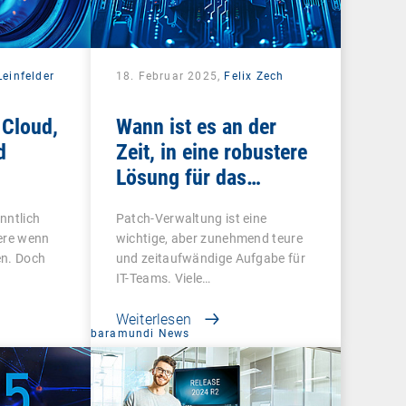
einfelder
18. Februar 2025,
Felix Zech
 Cloud,
Wann ist es an der
d
Zeit, in eine robustere
Lösung für das
Schwachstellen- und
nntlich
Patch-Verwaltung ist eine
Patch-Management zu
ere wenn
wichtige, aber zunehmend teure
investieren?
en. Doch
und zeitaufwändige Aufgabe für
IT-Teams. Viele…
Weiterlesen
baramundi News