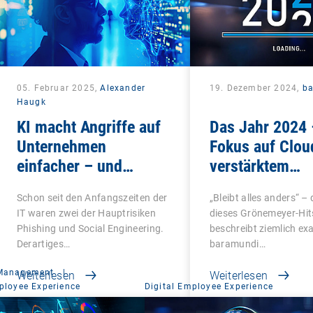
05. Februar 2025,
Alexander
19. Dezember 2024,
b
Haugk
KI macht Angriffe auf
Das Jahr 2024 
Unternehmen
Fokus auf Clou
einfacher – und
verstärktem
gefährlicher
Pinguinaufko
Schon seit den Anfangszeiten der
„Bleibt alles anders“ – 
IT waren zwei der Hauptrisiken
dieses Grönemeyer-Hit
Phishing und Social Engineering.
beschreibt ziemlich exa
Derartiges…
baramundi…
 Management
|
Weiterlesen
Weiterlesen
ployee Experience
Digital Employee Experience