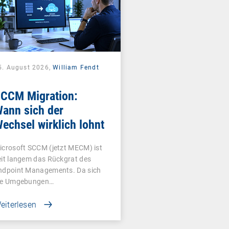
5. August 2026,
William Fendt
CCM Migration:
ann sich der
echsel wirklich lohnt
icrosoft SCCM (jetzt MECM) ist
eit langem das Rückgrat des
ndpoint Managements. Da sich
ie Umgebungen…
eiterlesen