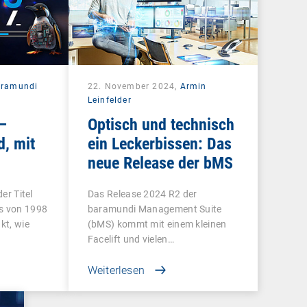
aramundi
22. November 2024,
Armin
Leinfelder
–
Optisch und technisch
d, mit
ein Leckerbissen: Das
neue Release der bMS
mmen
der Titel
Das Release 2024 R2 der
s von 1998
baramundi Management Suite
kt, wie
(bMS) kommt mit einem kleinen
Facelift und vielen…
Weiterlesen