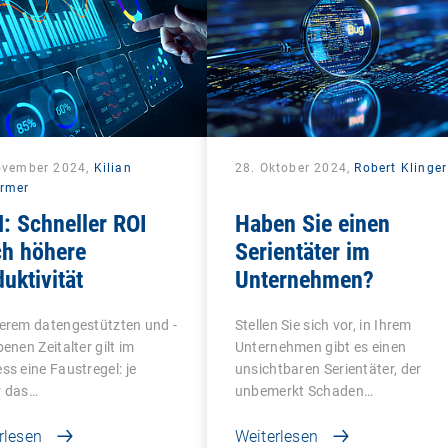
ovember 2024,
Kilian
28. Oktober 2024,
Robert Klinger
rmer
: Schneller ROI
Haben Sie einen
ch höhere
Serientäter im
uktivität
Unternehmen?
erem datengestützten und -
Stellen Sie sich vor, in Ihrem
benen Zeitalter gilt im
Unternehmen gibt es einen
ss eine Faustregel: je
unsichtbaren Serientäter, der
r das…
unbemerkt Schaden…
rlesen
Weiterlesen