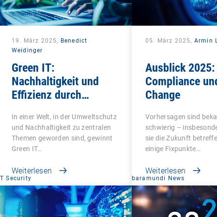
19. März 2025,
Benedict
05. März 2025,
Armin L
Weidinger
Green IT:
Ausblick 2025:
Nachhaltigkeit und
Compliance un
Effizienz durch
Change
intelligentes Endpoint
In einer Welt, in der Umweltschutz
Vorhersagen sind beka
Management
und Nachhaltigkeit zu zentralen
schwierig – insbesond
Themen geworden sind, gewinnt
sie die Zukunft betreff
Green IT…
einige Fixpunkte…
Weiterlesen
Weiterlesen
IT Security
baramundi News